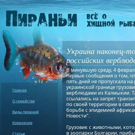
Украина наконец-т
российских верблюд
В минувшую среду, 4 феврал
первые сообщения о том, ч
пять дней не пропускала на 
украинской границе грузови
Главная
верблюдами из Калмыкии. 
ссылались на запрет транз
О семействе
по своей территории в связ
борьбе с эпидемией африка
Виды пираний
Новости".
Кормление
Грузовик с животными, кот
в зоопарки Болгарии, прибы
Статьи