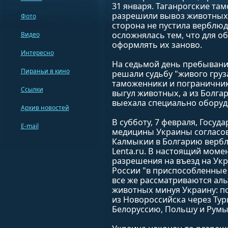
31 января. Таганрогские та
разрешили вывоз животных 
Фото
сторона не пустила верблюд
осложнялась тем, что для о
Видео
оформлять их заново.
Интересно
На седьмой день пребывания
Пираньи в кино
решали судьбу "живого груза
таможенники и погранични
Ссылки
выгул животных, а из Болг
выехала специально обору
Архив новостей
В субботу, 7 февраля, Госу
E-mail
медицины Украины согласов
Калмыкии в Болгарию вербл
Lenta.ru. В настоящий мом
разрешения на въезд на Ук
России "в приспособленные
все же рассматриваются ал
животных минуя Украину: п
из Новороссийска через Тур
Белоруссию, Польшу и Рум