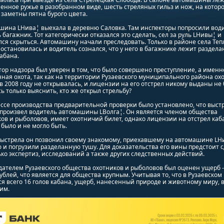
енное ружье в разобранном виде, шесть стреляных гильз и нож, на котор
заметны пятна бурого цвета.
шина LНива¦ выехала в деревню Саловка. Там инспекторы попросили вод
 багажник. Тот категорически отказался это сделать, сел за руль LНивы¦ и
ся скрыться. Автомашину начали преследовать. Только в районе села Теп
остановилась и водитель сознался, что у него в багажнике лежит раздела
абана.
ор надзора был уверен в том, что было совершено преступление, а именно
ная охота, так как на территории Рузаевского муниципального района охо
в 2008 году не открывалась, и лицензии на его отстрел никому выданы не 
ь только выяснить, кто же открыл стрельбу?
ссе производства предварительной проверки было установлено, что выстр
 произвел водитель автомашины LВолга¦. Он является членом общества
ов и рыболовов, имеет охотничий билет, однако лицензии на отстрел каб
 было и не могло быть.
выстрела он позвонил своему знакомому, приехавшему на автомашине LНи
 и погрузили разделанную тушу. Для доказательства его вины предстоит 
ко экспертиз, исследований а также других следственных действий.
ателем Рузаевского общества охотников и рыболовов был оценен ущерб -
ублей, что является для общества крупным. Учитывая то, что в Рузаевском
я всего 16 голов кабана, ущерб, нанесенный природе и животному миру,
им.