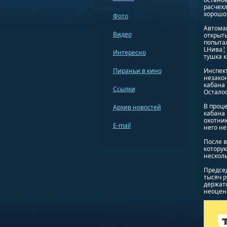
расчехл
хорошо 
Фото
Автома
Видео
открыть
попытал
LНива¦ 
Интересно
тушка к
Пираньи в кино
Инспект
незакон
кабана 
Ссылки
Осталос
В проце
Архив новостей
кабана
охотник
E-mail
него не
После 
которую
несколь
Председ
тысяч р
держатс
неоцен