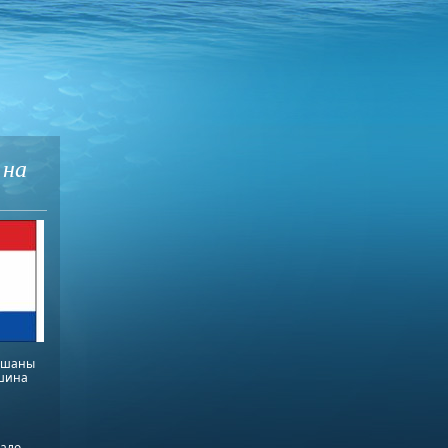
 на
лышаны
ашина
жало