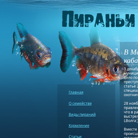
В Мо
каб
3 декаб
муници
дело по
преступ
статье
специал
Главная
охотнич
О семействе
28 нояб
правлен
что в 
Виды пираний
выстрел
LВолга¦
Кормление
Вместе
происш
Статьи
останов