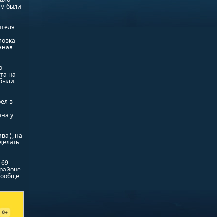
ом были
ителя
ловка
нная
 -
та на
были.
ел в
ана у
ва¦, на
сделать
 69
 районе
 вообще