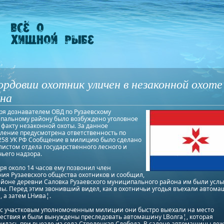
рдовии охотник уличен в незаконной охоте
ана
ря дознавателем ОВД по Рузаевскому
пальному району было возбуждено уголовное
 факту незаконной охоты. За данное
ление предусмотрена ответственность по
 258 УК РФ Сообщение в милицию было сделано
истом отдела государственного лесного и
ьего надзора.
ря около 14 часов ему позвонил член
ия Рузаевского общества охотников и сообщил,
районе деревни Саловка Рузаевского муниципального района им были ус
ы. Перед этим звонивший видел, как в охотничьи угодья въехали автом
, а затем LНива¦.
 с участковым уполномоченным милиции они быстро выехали на место
ествия и были вынуждены преследовать автомашину LВолга¦, которая
илась при выезде из села Стрелецкая Слобода. В салоне автомашины ле