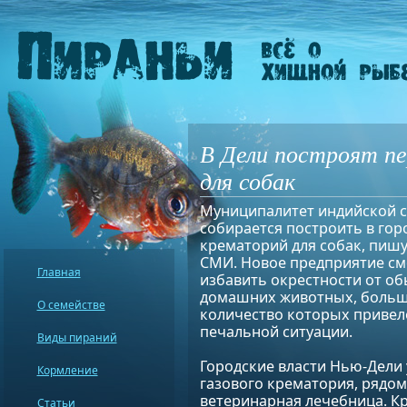
В Дели построят п
для собак
Муниципалитет индийской 
собирается построить в гор
крематорий для собак, пиш
СМИ. Новое предприятие с
Главная
избавить окрестности от о
домашних животных, боль
О семействе
количество которых привел
печальной ситуации.
Виды пираний
Городские власти Нью-Дели 
Кормление
газового крематория, рядом
ветеринарная лечебница. К
Статьи