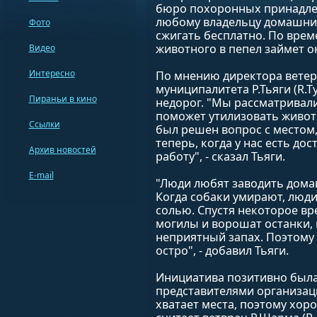
бюро похоронных принадлежн
любому владельцу домашних
Фото
сжигать бесплатно. По вре
животного в пепел займет о
Видео
Интересно
По мнению директора ветер
муниципалитета Р.Тьяги (R.T
Пираньи в кино
недорог. "Мы рассматривали
поможет утилизовать животн
Ссылки
был решен вопрос с местом,
теперь, когда у нас есть до
Архив новостей
работу", - сказал Тьяги.
E-mail
"Люди любят заводить дома
Когда собаки умирают, люди
солью. Спустя некоторое в
могилы и ворошат останки, 
неприятный запах. Поэтому
остро", - добавил Тьяги.
Инициатива позитивно была
представителями организац
хватает места, поэтому хор