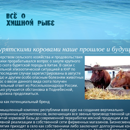
урятскими коровами наше прошлое и буду
рством сельского хозяйства и продовольствия
ики прорабатывался вопрос о закупе крупного
о скота бурятской породы в Китае. В связи с
льной эпизоотической ситуацией в КНР по
последние случаи зарегистрированы в августе
да) и другим особо опасным болезням животных
ос о ввозе данного вида скота получен
ельный ответ из Россельхознадзора России.
ько улучшится обстановка в Поднебесной,
 должна продолжиться.
на как потенциальный бренд
омышленный комплекс республики взял курс на создание вертикально-
ированных агрокомплексов, включающих все звенья производственной це
итой кормовой базы до современной переработки мясной продукции и ее
ивной реализации в собственной сети фирменных магазинов. Бизнесмен
ятия приходят в село как собственники либо заключают долгосрочные ко