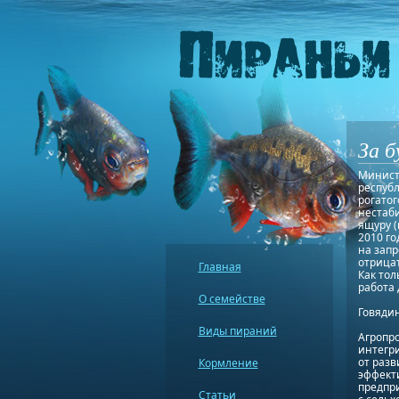
За б
Министе
республ
рогатог
нестаби
ящуру (
2010 го
на запр
отрицат
Главная
Как тол
работа
О семействе
Говяди
Виды пираний
Агропр
интегр
от разв
Кормление
эффект
предпри
Статьи