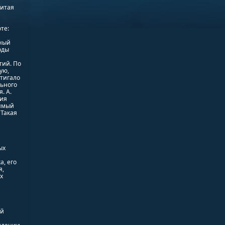
нитая
те:
пный
оды
тий. По
ую,
стигало
льного
. А.
ния
тимый
 Такая
ых
, его
я,
х
ой