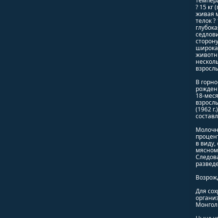
темпера
? 15 кг 
живая м
телок ?
глубока
седлови
сторону
широкая
животны
несколь
взросл
В горно
рождении
18-месяч
взрослы
(1962 г
составл
Молочна
процент
в виду,
мясном
Следов
разведе
Возрожд
Для сох
организ
Монголи