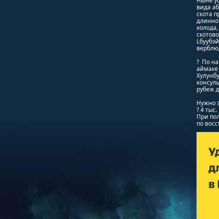
Ныне ус
вида аб
скота п
длинной
холода,
скотово
Lбуубэй
верблюд
? По на
аймаке 
Хулунбу
консуль
рубеж д
Нужно з
? 4 тыс
При пол
по восс