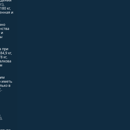
ождении
.),
180 кг,
ченная и
в
чно
нства
 и
сы
а при
84,9 кг,
8 кг,
Балкова
ям
ним
о иметь
лько в
.
,
),