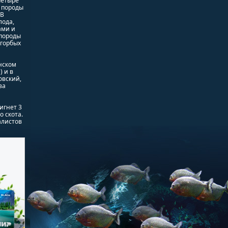
четыре
 породы
 В
лода,
ами и
 породы
угорбых
нском
 и в
овский,
за
игнет 3
о скота.
алистов