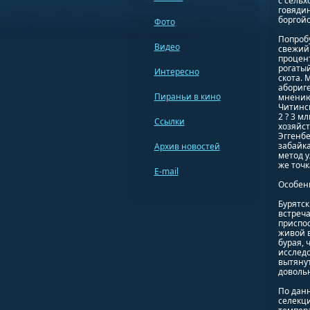
с сельх
говядин
боргойс
Фото
Попробу
Видео
свежий 
процент
рогатый
Интересно
скота.
абориге
Пираньи в кино
мнению
Читинск
2 ? 3 м
Ссылки
хозяйст
Эггенбе
забайк
Архив новостей
метод у
же точк
E-mail
Особен
Бурятск
встреча
приспос
живой 
бурая, 
исслед
вытянут
доволь
По дан
селекци