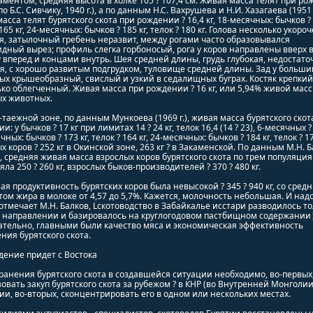
ментом, средняя высота в холке 105 ? 107,4 см. Живая масса телят при р
(по Б.С. Сивчику, 1940 г.), а по данным Н.С. Вахрушева и Н.И. Хазагаева (1951 г
асса телят бурятского скота при рождении ? 16,4 кг, 18-месячных: бычков ? 
 165 кг, 24-месячных: бычков ? 185 кг, телок ? 180 кг. Голова несколько укоро
я, затылочный гребень неразвит, между рогами часто образовывался
дный вырез; профиль слегка горбоносый, рога у коров направлены вверх 
 вперед и концами внутрь. Шея средней длины, грудь глубокая, недостато
, с хорошо развитым подгрудком, туловище средней длины. Зад у больши
х крышеобразный, свислый и узкий в седалищных буграх. Костяк крепкий
ко облегченный. Живая масса при рождении ? 16 кг, или 5,94% живой мас
ых животных.
-таежной зоне, по данным Мункоева (1969 г.), живая масса бурятского скот
: у бычков ? 17 кг при лимитах 14 ? 24 кг, телок 16,4 (14 ? 23), 6-месячных ? 
ных: бычков ? 173 кг, телок ? 164 кг, 24-месячных: бычков ? 184 кг, телок ? 17
х коров ? 252 кг в Окинской зоне, 263 кг ? в Закаменской. По данным М.Н. 
.), средняя живая масса взрослых коров бурятского скота по трем популяци
яла 250 ? 260 кг, взрослых быков-производителей ? 370 ? 480 кг.
я продуктивность бурятских коров была невысокой ? 345 ? 940 кг, со сред
ом жира в молоке от 4,57 до 5,7%. Кажется, молочность небольшая. И над
 отмечает М.Н. Балков, Lскотоводство в Забайкалье исстари разводилось то
 направлении и базировалось на круглогодовом пастбищном содержании¦
ательно, главными были качество мяса и экономическая эффективность
ния бурятского скота.
ение придет с Востока
ранения бурятского скота в создавшейся ситуации необходимо, во-первых
овать закуп бурятского скота за рубежом ? в КНР (во Внутренней Монголии
и, во-вторых, сконцентрировать его в одном или нескольких местах.