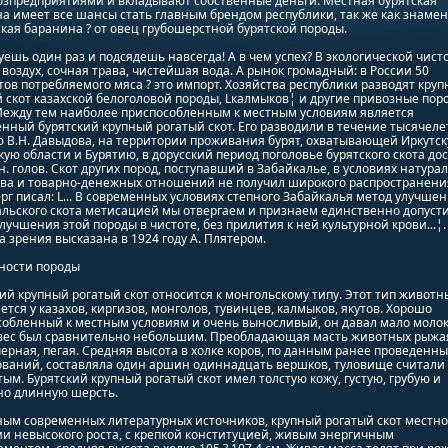
озпредприятиями и вкладывают собственные деньги. Местная бурятская
а имеет все шансы стать главным брендом республики, так же как знаме
кая баранина ? от овец грубошерстной бурятской породы.
ешь один раз и подсядешь навсегда! А в чем успех? В экологической чисто
воздух, сочная трава, чистейшая вода. А рынок громадный: в России 50
ов потребляемого мяса ? это импорт. Хозяйства республики разводят кру
 скот казахской белоголовой породы, Lкалмыков¦ и другие привозные пор
 Между тем наиболее приспособленным к местным условиям является
нный бурятский крупный рогатый скот. Его разводили в течение тысячеле
 В.Н. Давыдова, на территории проживания бурят, охватывающей Иркутск
ую области и Бурятию, в дорусский период поголовье бурятского скота до
лн. голов. Скот других пород, поступавший в Забайкалье, в условиях натура
ва и товарно-денежных отношений не получил широкого распространения
рг писал: L... В современных условиях степного Забайкалья метод улучше
альского скота метисацией мы отвергаем и признаем единственно допус
лучшения этой породы в чистоте, без прилития к ней культурной крови...¦.
а зрения высказана в 1924 году А. Плятером.
ности породы
ий крупный рогатый скот относится к монгольскому типу. Этот тип животн
ется у казахов, киргизов, монголов, тувинцев, калмыков, якутов. Хорошо
обленный к местным условиям и очень выносливый, он давал мало молока
вес был сравнительно небольшим. Преобладающая масть животных рыжа
черная, пегая. Средняя высота в холке коров, по данным ранее проведенны
ований, составляла один аршин одиннадцать вершков, туловище считали
ым. Бурятский крупный рогатый скот имел толстую кожу, густую, грубую и
но длинную шерсть.
ным современных литературных источников, крупный рогатый скот местн
и невысокого роста, с крепкой конституцией, живым энергичным