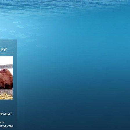
щее
почки ?
ы и
нтракты