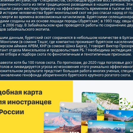
илиями энтузиастов - специалистов, скотоводов Бурятии восстановлены 
оригенного скота из пяти традиционно разводимых в нашем регионе. Эти
рошли самую жесткую проверку на эффективность временем в тысячи лет.
 истории человечества бурят-монгольский скот не раз спасал народ от го
 смерти во времена всевозможных катаклизмов. Бурятскими селекционер
дами созданы на их основе лошади породы Lбурятская¦ в 1993 году, овцы
¦ в 2006 году. В Забайкальском крае проводятся работы по сохранению дв
ов забайкальского экотипа.
шим данным, бурятский скот сохранился в небольшом количестве в Булга
Монголии (в сомоне Тэшэг, где компактно проживает бурятское население)
ирском аймаке АРВМ, КНР (в сомоне Шэнэ Барга), ? говорит Виктор Прозор
тант отдела Минсельхоза и продовольствия РБ. ? Необходима экспедиция 
ля отбора и подбора скота по фенотипичным и генотипичным признакам.
авезти хотя бы 100 голов скота. По прогнозам, до 2020 года поголовье дост
. голов и ликвидируется угроза исчезновения этого уникально эффективног
ожительном результате предстоит большая работа многих ученых, специ
тановлению генофонда аборигенного бурятского крупного рогатого скота.