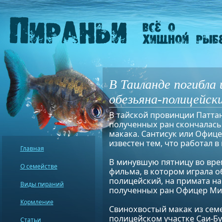
В Таиланде погибла 
обезьяна-полицейск
В тайской провинции Паттан
полученных ран скончалась
макака. Сантисук или Офиц
известен тем, что работал в
Главная
В минувшую пятницу во вре
О семействе
фильма, в котором играла о
полицейский, на примата на
Виды пираний
полученных ран Офицер Мир
Кормление
Свинохвостый макак из сем
полицейском участке Саи-Бур
Статьи