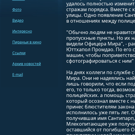
удалось полностью изменит
стражам порядка. Вместе с
Фото
улицы. Одно появление Сан
в отношениях между полице
Видео
Интересно
"Обычно людям не нравится
пропускные пункты. Но их н
Пираньи в кино
видели Офицера Мира", - ра
Юттхапол Промдао. По его с
Ссылки
машин, чтобы поприветство
сфотографироваться с ним" 
Архив новостей
На днях коллеги по службе
E-mail
Мира. Они не надеялись на
лишь говорили, что если по
его, то только тогда, возм
полицейских. а помощь стр
который осознал вместе с н
принес блюстителям закона
исполнилось уже пять лет. О
получившая имя Сантипарп,
Млекопитающее уже получи
оставшийся от погибшего Оф