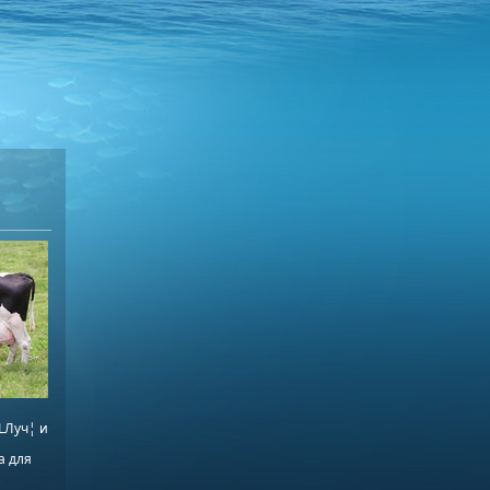
LЛуч¦ и
а для