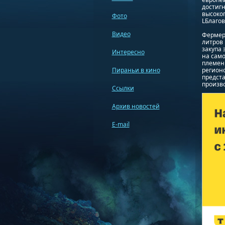
достигн
высоко
Фото
LБлаго
Видео
Фермеры
литров 
закупа 
Интересно
на само
племенн
Пираньи в кино
регион
предст
произво
Ссылки
Архив новостей
E-mail