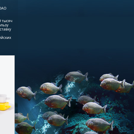
 ОАО
9 тысяч
ользу
ставку
ийских