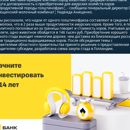
ута договоренность о приобретении для амурских хозяйств коров
продуктивной породы голштинофриз¦, - сообщила генеральный директор
вещенский молочный комбинат¦ Надежда Анищенко.
 рассказали, что надои от одного голштинофриза составляют в среднем 
молока, что в 2 раза выше продуктивности амурских коров. Кроме того, в п
элитного поголовья из-за границы говорит и стоимость коров. Учитывая до
лете, одно животное обойдется в 146 тысяч руб. Приобретение хорошего
ого стада выходит немногим дороже, чем доставка из близлежащих росс
ов традиционно выращиваемых коров. После обсуждения темы с
авителями областного правительства принято решение о предоставлении
дителям субсидии, разработана схема закупа стада в Голландии.