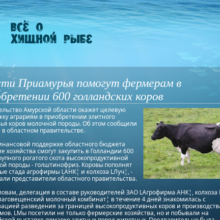
сти Приамурья помогут фермерам в
бретении 600 голландских коров
ельство Амурской области окажет целевую
жку аграриям в приобретении элитного
ья коров молочной породы. Об этом сообщили
 в областном правительстве.
инансовой поддержке областного бюджета
е хозяйства смогут закупить в Голландии 600
рупного рогатого скота высокопродуктивной
ой породы - голштинофриз. Коровы пополнят
е стада агрофирмы LАНК¦ и колхоза LЛуч¦, -
али представители областного правительства.
ловам, делегация в составе руководителей ЗАО LАгрофирма АНК¦, колхоза 
лаговещенский молочный комбинат¦ в течение 4 дней знакомилась с
ацией разведения за границей высокопродуктивных коров и производств
мов. LМы посетили не только фермерские хозяйства, но и побывали на
йской выставке-ярмарке элитных пород животных. Предварительно была