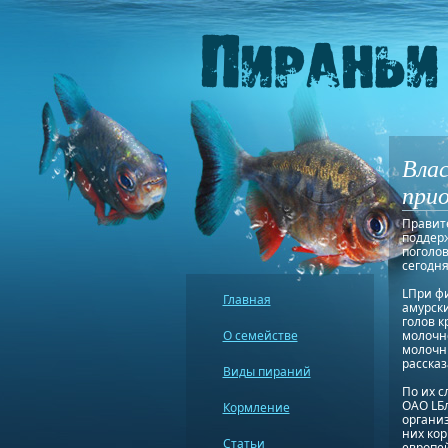
Вла
прио
Правит
поддер
поголов
сегодня
LПри ф
Главная
амурски
голов к
О семействе
молочн
молочны
рассказ
Виды пираний
По их с
ОАО LБ
Кормление
организ
них кор
Статьи
европе