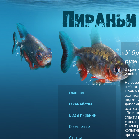
У бр
руж
В крае 
изюбре
На сев
неблаг
Понима
Главная
охотпо
подкор
О семействе
дополн
охотхоз
"Поляны
Виды пираний
спасти
животны
Приморс
Кормление
копытны
пресс-
Статьи