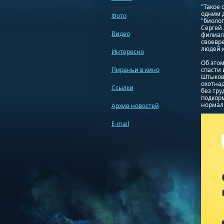
"Такое 
одним д
Фото
"биолог
Сергей
Видео
филиала
своевр
людей к
Интересно
Об этом
Пираньи в кино
спасти 
Штыков
охотнад
Ссылки
без тру
подкор
нормал
Архив новостей
E-mail