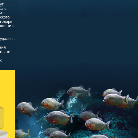
ут
ра в
ит
ского
годаря
ношению
 удалось
ния
нь не
к