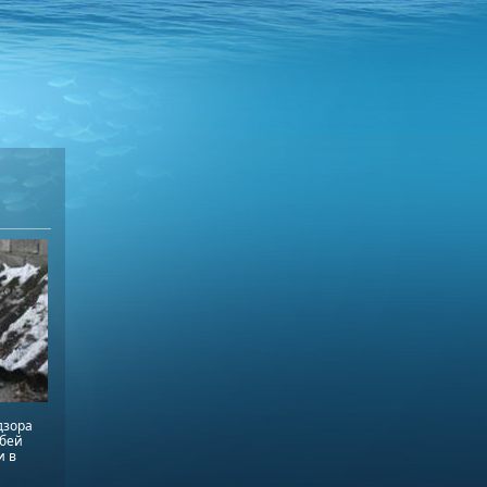
дзора
обей
и в