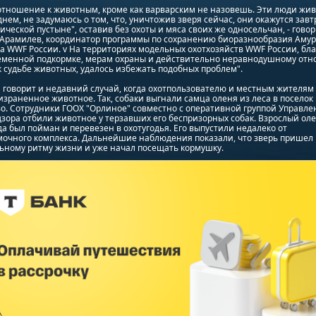
отношение к животным, кроме как варварским не назовешь. Эти люди жив
нем, не задумаюсь о том, что, уничтожив зверя сейчас, они окажутся завт
ической пустыне", оставив без охоты и мяса своих же односельчан, - говор
 Арамилев, координатор программы по сохранению биоразнообразия Амур
 WWF России. v На территориях модельных охотхозяйств WWF России, бла
еменной подкормке, мерам охраны и действительно неравнодушному от
 судьбе животных, удалось избежать подобных проблем".
 говорит и недавний случай, когда охотпользователю и местным жителям
израненное животное. Так, собаки выгнали самца оленя из леса в поселок
о. Сотрудники ГООХ "Орлиное" совместно с оперативной группой Управле
зора отбили животное у терзавших его беспризорных собак. Взрослый оле
да был пойман и перевезен в охотугодья. Его выпустили недалеко от
мочного комплекса. Дальнейшие наблюдения показали, что зверь пришел 
ьному ритму жизни и уже начал посещать кормушку.