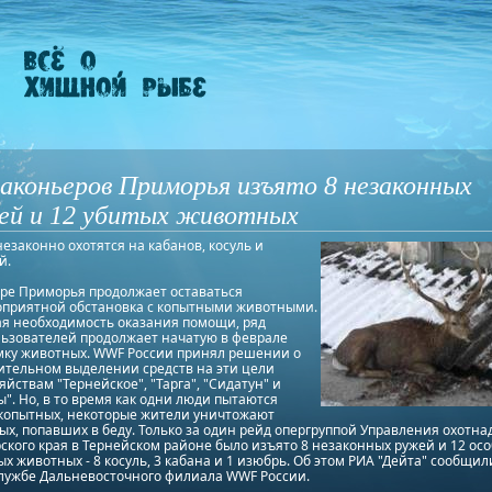
аконьеров Приморья изъято 8 незаконных
ей и 12 убитых животных
незаконно охотятся на кабанов, косуль и
й.
ере Приморья продолжает оставаться
оприятной обстановка с копытными животными.
я необходимость оказания помощи, ряд
льзователей продолжает начатую в феврале
мку животных. WWF России принял решении о
ительном выделении средств на эти цели
яйствам "Тернейское", "Тарга", "Сидатун" и
". Но, в то время как одни люди пытаются
 копытных, некоторые жители уничтожают
х, попавших в беду. Только за один рейд опергруппой Управления охотна
кого края в Тернейском районе было изъято 8 незаконных ружей и 12 ос
х животных - 8 косуль, 3 кабана и 1 изюбрь. Об этом РИА "Дейта" сообщил
службе Дальневосточного филиала WWF России.