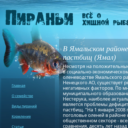
В Ямальском районе
пастбищ (Ямал)
Несмотря на положительны
в социально-экономическом
оленеводстве Ямальского р
Ненецкого АО, существует р
Главная
негативных факторов. По м
муниципального образован
О семействе
Нестерука, наиболее актуал
является проблемы дефицит
Виды пираний
пастбищ. "На 1 января 2008 
поголовье оленей в районе с
Кормление
общественном секторе - всег
сравнения, десять лет назад
Статьи