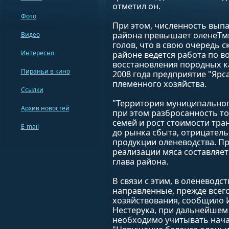
отметил он.
Фото
При этом, численность вып
района превышает оленеTмк
Видео
голов, что в свою очередь с
Интересно
районе ведется работа по в
восстановления породных кач
Пираньи в кино
2008 года предприятие "Ярс
племенного хозяйства.
Ссылки
"Территория муниципальног
Архив новостей
при этом разбросанность т
семей и рост стоимости тра
E-mail
до рынка сбыта, отрицатель
продукции оленеводства. П
реализации мяса составляет 
глава района.
В связи с этим, в оленевод
направленные, прежде всег
хозяйствования, сообщило И
Нестерука, при дальнейшем
необходимо учитывать нача