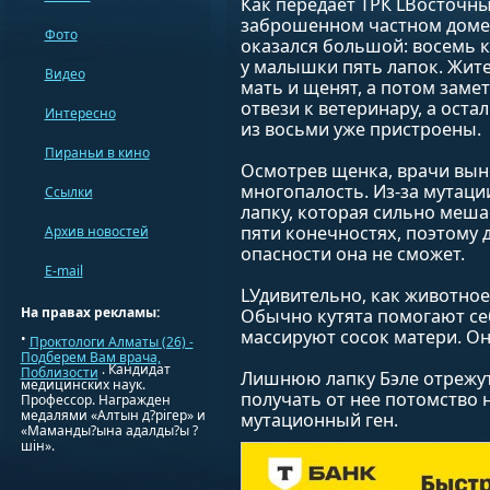
Как передает ТРК LВосточны
заброшенном частном доме.
Фото
оказался большой: восемь ку
у малышки пять лапок. Жит
Видео
мать и щенят, а потом заме
отвези к ветеринару, а оста
Интересно
из восьми уже пристроены.
Пираньи в кино
Осмотрев щенка, врачи выне
многопалость. Из-за мутаци
Ссылки
лапку, которая сильно меша
пяти конечностях, поэтому д
Архив новостей
опасности она не сможет.
E-mail
LУдивительно, как животное
На правах рекламы:
Обычно кутята помогают се
массируют сосок матери. Он
•
Проктологи Алматы (26) -
Подберем Вам врача,
. Кандидат
Поблизости
Лишнюю лапку Бэле отрежут 
медицинских наук.
получать от нее потомство 
Профессор. Награжден
медалями «Алтын д?рігер» и
мутационный ген.
«Маманды?ына адалды?ы ?
шін».