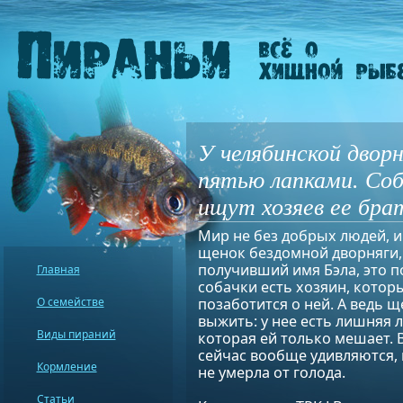
У челябинской двор
пятью лапками. Соб
ищут хозяев ее бра
Мир не без добрых людей, и
щенок бездомной дворняги,
получивший имя Бэла, это п
Главная
собачки есть хозяин, котор
О семействе
позаботится о ней. А ведь щ
выжить: у нее есть лишняя л
Виды пираний
которая ей только мешает.
сейчас вообще удивляются,
Кормление
не умерла от голода.
Статьи