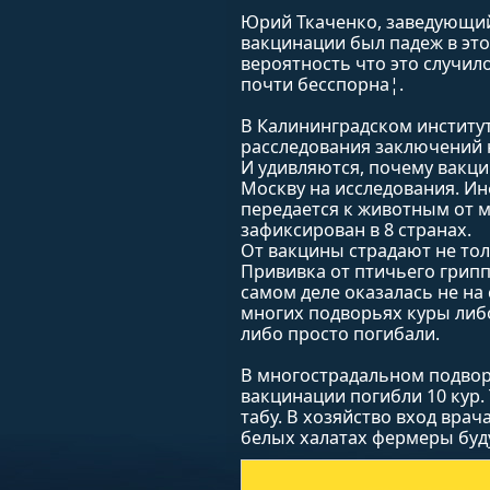
Юрий Ткаченко, заведующий
вакцинации был падеж в этом
вероятность что это случил
почти бесспорна¦.
В Калининградском институ
расследования заключений н
И удивляются, почему вакци
Москву на исследования. И
передается к животным от м
зафиксирован в 8 странах.
От вакцины страдают не тол
Прививка от птичьего гриппа
самом деле оказалась не на 
многих подворьях куры либ
либо просто погибали.
В многострадальном подвор
вакцинации погибли 10 кур.
табу. В хозяйство вход вра
белых халатах фермеры буду