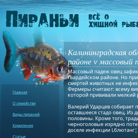
Калининградская об
районе v массовый 
Массовый падеж овец зафик
Гвардейском районе. Но пр
смертей животных не инфек
Фермеры считают: всему ви
Главная
которой прививали мелкий р
О семействе
Валерий Ударцев собирает 
оставшееся стадо овец. Из 
Виды пираний
половины. Кроме того, тра
черноголовые изрядно потер
Кормление
доселе инфекции Lблютанг¦ 
Статьи