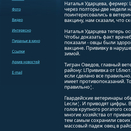
Наталья Ударцева, фермер: 
через полторы-две недели н
Фото
поинтересовались в ветерин
вакцину, нам сказали, что ск
Видео
Интересно
Наталья Ударцева теперь о
Чтобы доказать факт врачеб
Пираньи в кино
показали - овцы были здоро
вакцине. Прививку в наруше
Ссылки
зимой.
Архив новостей
Тигран Оведов, главный ве
району: LПрививка от Lблюта
E-mail
если сделано все правильно.
имеет противопоказаний. То 
правильно¦.
Гвардейские ветеринары об
Lесли¦. И приводят цифры.
голов крупного рогатого ско
многие хозяйства от привив
тем самым сохранили своих
массовый падеж овец в райо