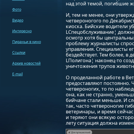
над этой темой, погибшие ж
Фото
И, тем не менее, они утверж
четвероногого по Декабристо
Видео
киоска. Бийские водители у
Интересно
LСпецобслуживание¦ должно
осмотр хотя бы центральных
Пираньи в кино
проблему журналисты спрос
управления. Специалисты е
Ссылки
бездействует. Тем более, в 
LПолигона¦ наконец-то соз
Архив новостей
уничтожения трупов животн
E-mail
О проделанной работе в В
предоставляют постоянно. Ч
четвероногих, то по наблюд
она, как не странно, уменьш
бийчане стали меньше. И сле
так, часто четвероногие гиб
ветеринары, и время сейчас 
и теряют они всякую осторо
лету ситуация должна измен