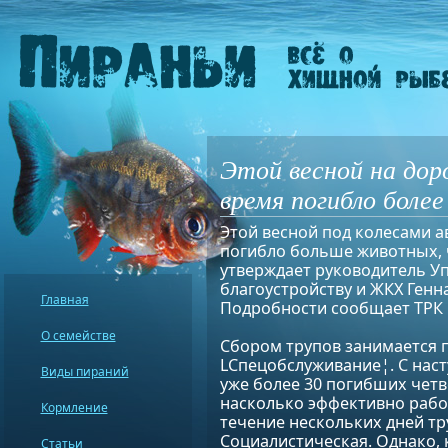
Этой весной на доро
время погибло боле
Этой весной под колесами а
погибло больше животных, 
утверждает руководитель У
благоустройству и ЖКХ Генн
Главная
Подробности сообщает ТРК 
О семействе
Сбором трупов занимается 
LСпецобслуживание¦. С нас
Виды пираний
уже более 30 погибших четв
насколько эффективно работ
Кормление
течение нескольких дней тр
Социалистическая. Однако, 
Статьи