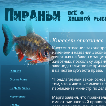
Кнессет отказался 
Кнессет отклонил законопро
изменении названия Закона
животных на Закон о защит
животных, поскольку израи
законодательство не призн
в качестве субъекта права.
Главная
"Предлагаемый закон основ
О семействе
том, что животные имеют пра
парламенте министр по дела
Виды пираний
Кормление
Марги заявил, что правител
имеют одинаковый правово
Статьи