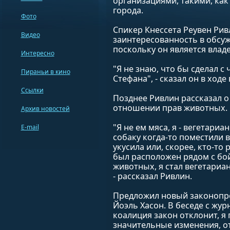
организациями, такими, как
города.
Фото
Спикер Кнессета Реувен Ри
Видео
заинтересованность в обсу
поскольку он является влад
Интересно
"Я не знаю, что бы сделал с
Пираньи в кино
Стефана", - сказал он в ход
Ссылки
Позднее Ривлин рассказал о
отношении прав животных.
Архив новостей
"Я не ем мяса, я - вегетар
E-mail
собаку когда-то поместили в
укусила или, скорее, кто-то
был расположен рядом с бойн
животных, я стал вегетариан
- рассказал Ривлин.
Предложил новый законопро
Йоэль Хасон. В беседе с жур
коалиция закон отклонит, я
значительные изменения, о