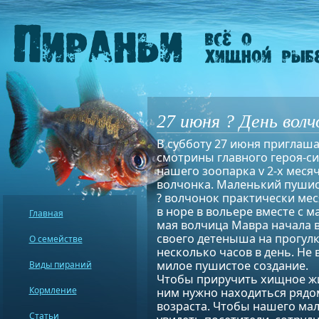
27 июня ? День вол
В субботу 27 июня приглаша
смотрины главного героя-с
нашего зоопарка v 2-х меся
волчонка. Маленький пуши
? волчонок практически мес
в норе в вольере вместе с м
Главная
мая волчица Мавра начала 
своего детеныша на прогулк
О семействе
несколько часов в день. Не
милое пушистое создание.
Виды пираний
Чтобы приручить хищное жив
Кормление
ним нужно находиться рядо
возраста. Чтобы нашего мал
Статьи