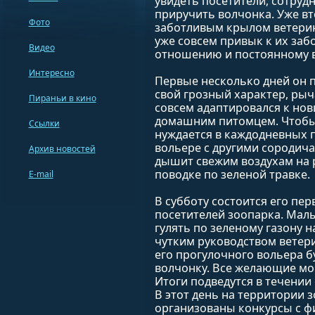
увидеть посетители, сотру
приручить волчонка. Уже в
Фото
заботливым крылом ветерина
уже совсем привык к их заб
Видео
отношению и постоянному 
Интересно
Первые несколько дней он 
свой грозный характер, рыч
Пираньи в кино
совсем адаптировался к нов
домашним питомцем. Чтобы 
Ссылки
нуждается в каждодневных п
вольере с другими сородич
Архив новостей
дышит свежим воздухам на р
поводке по зеленой травке.
E-mail
В субботу состоится его пер
посетителей зоопарка. Малыш
гулять по зеленому газону 
чутким руководством ветерин
его прогулочного вольера б
волчонку. Все желающие мог
Итоги подведутся в течении
В этот день на территории зо
организованы конкурсы с ф