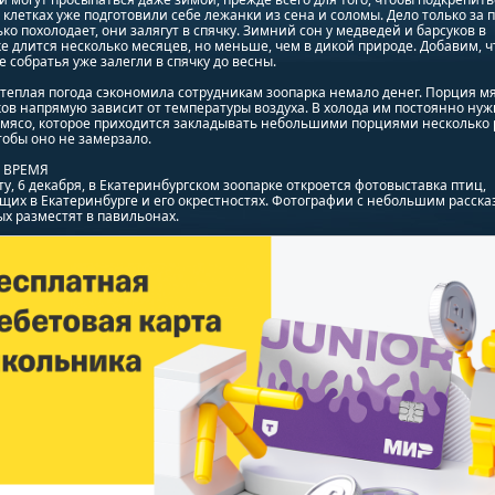
 клетках уже подготовили себе лежанки из сена и соломы. Дело только за п
ько похолодает, они залягут в спячку. Зимний сон у медведей и барсуков в
е длится несколько месяцев, но меньше, чем в дикой природе. Добавим, ч
 собратья уже залегли в спячку до весны.
 теплая погода сэкономила сотрудникам зоопарка немало денег. Порция мя
в напрямую зависит от температуры воздуха. В холода им постоянно нуж
мясо, которое приходится закладывать небольшими порциями несколько 
тобы оно не замерзало.
О ВРЕМЯ
ту, 6 декабря, в Екатеринбургском зоопарке откроется фотовыставка птиц,
их в Екатеринбурге и его окрестностях. Фотографии с небольшим расска
х разместят в павильонах.