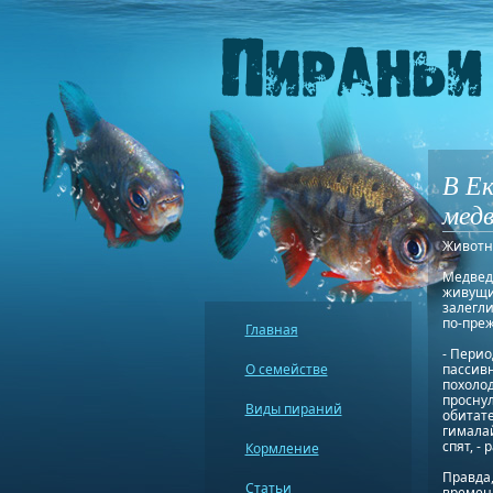
В Ек
медв
Животны
Медведи
живущие
залегли
по-преж
Главная
- Перио
О семействе
пассивн
похолод
проснул
Виды пираний
обитат
гималай
спят, -
Кормление
Правда,
Статьи
времени