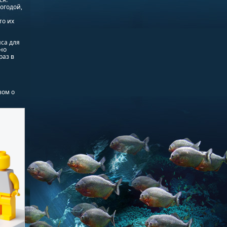
огодой,
то их
са для
но
раз в
зом о