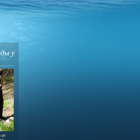
оды у
 от
ся.