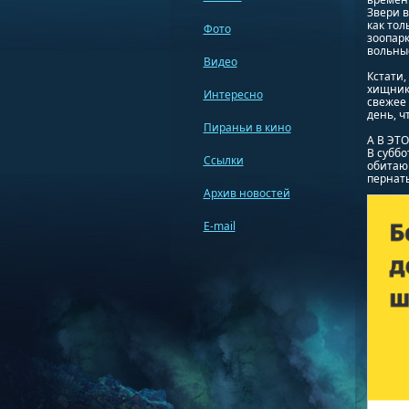
Звери в
как тол
Фото
зоопарк
вольные
Видео
Кстати,
хищнико
Интересно
свежее 
день, ч
Пираньи в кино
А В ЭТ
В суббо
Ссылки
обитающ
пернаты
Архив новостей
E-mail