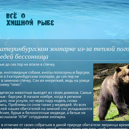
атеринбургском зоопарке из-за теплой пог
едей бессонница
е до сих пор не впали в спячку.
, енотовидные собаки, еноты-полоскуны и барсуки,
 в Екатеринбургском зоопарке, до сих пор не
 в зимнюю спячку. Сон их некрепкий, ведь на улице
нему "плюс".
дически животные выходят из своих домиков. Самые
ые - барсуки. В начале ноября, когда в регионе
ало, они уснули, но через пару недель снова
ись. Проблемы со сном также у медведей. Из всех
елей наших обитателей на зимний сон укладываются
ские, бурые и белокоготные медведи, а белые не
 рассказали "АПИ" сотрудники зоопарка.
 в отличие от своих собратьев в дикой природе обитатели зверинца время
 могут просыпаться даже зимой, прежде всего для того, чтобы подкрепить