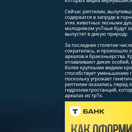
которых видна вернувшаяся
Сейчас рептилии, вылупивши
содержатся в запруде в гор
этих животных лесными духа
молодняком учTные будут ок
выпустят в дикую природу.
За последнее столетие числ
сократилась, и произошло э
ареалов и браконьерства. К
отлавливают диких особей, 
более крупными видами кро
способствует уменьшению п
поскольку угрожает генетич
рептилии оказались перед л
гидроэлектростанций, котор
ареалах из трTх.