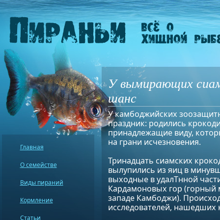
У вымирающих сиамс
шанс
У камбоджийских зоозащит
праздник: родились крокод
принадлежащие виду, котор
на грани исчезновения.
Главная
Тринадцать сиамских кроко
О семействе
вылупились из яиц в минув
выходные в удалTнной част
Виды пираний
Кардамоновых гор (горный 
западе Камбоджи). Происхо
Кормление
исследователей, нашедших к
Статьи