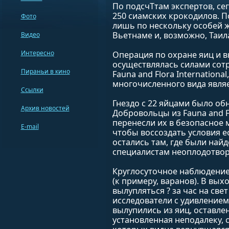
По подсчTтам экспертов, се
250 сиамских крокодилов. П
Фото
лишь по нескольку особей ж
Вьетнаме и, возможно, Таил
Видео
Интересно
Операция по охране яиц и 
осуществлялась силами сот
Пираньи в кино
Fauna and Flora Internationa
многочисленного вида являе
Ссылки
Гнездо с 22 яйцами было об
Архив новостей
Добровольцы из Fauna and Fl
перенесли их в безопасное м
E-mail
чтобы воссоздать условия е
остались там, где были най
специалистам неоплодотво
Круглосуточное наблюдение
(к примеру, варанов). В вы
вылупляться ? за час на све
исследователи с удивлением
вылупились из яиц, оставле
установленная неподалеку, 