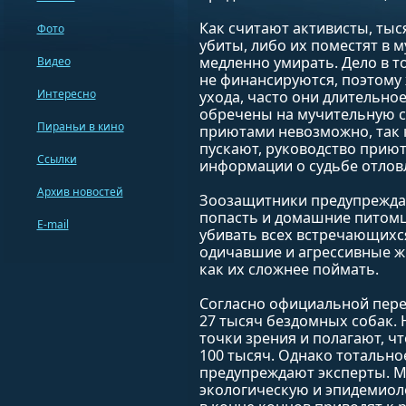
Как считают активисты, тыс
Фото
убиты, либо их поместят в 
медленно умирать. Дело в т
Видео
не финансируются, поэтому
Интересно
ухода, часто они длительно
обречены на мучительную с
Пираньи в кино
приютами невозможно, так 
пускают, руководство приют
Ссылки
информации о судьбе отлов
Архив новостей
Зоозащитники предупреждаю
попасть и домашние питомцы
E-mail
убивать всех встречающихся
одичавшие и агрессивные жи
как их сложнее поймать.
Согласно официальной пере
27 тысяч бездомных собак.
точки зрения и полагают, ч
100 тысяч. Однако тотально
предупреждают эксперты. М
экологическую и эпидемиоло