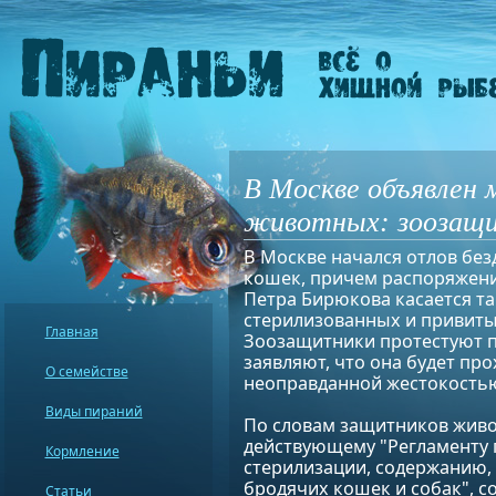
В Москве объявлен 
животных: зоозащ
В Москве начался отлов без
кошек, причем распоряжени
Петра Бирюкова касается т
стерилизованных и привиты
Главная
Зоозащитники протестуют п
заявляют, что она будет про
О семействе
неоправданной жестокость
Виды пираний
По словам защитников жив
действующему "Регламенту п
Кормление
стерилизации, содержанию, 
бродячих кошек и собак", с
Статьи