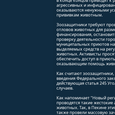
в конце концов приводят к
агрессивных и инфицирован
оказываются ненужными уси
прививкам животным.
Зоозащитники требуют про
отловов животных для разм
финансирования, остановит
проверку деятельности гор
муниципальных приютов на 
выделяемых средств на рег
животных. Активисты прося
обеспечить доступ в приют
оказывающим помощь жив
Как считают зоозащитники,
введения Федерального зако
действующая статья 245 Уго
случаев.
Как напоминает "Новый реги
проводятся такие жестокие
животных. Так, в Пекине эт
также провели массовую зач