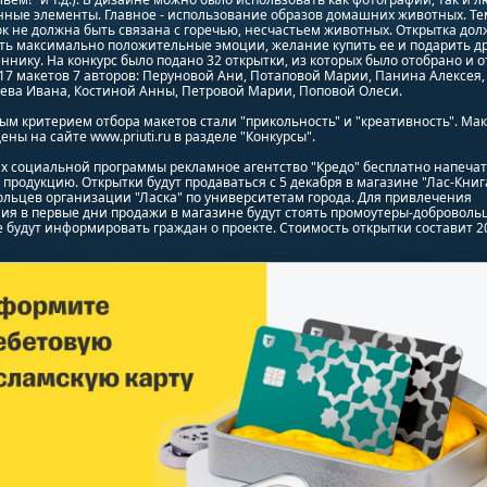
нные элементы. Главное - использование образов домашних животных. Те
к не должна быть связана с горечью, несчастьем животных. Открытка дол
ть максимально положительные эмоции, желание купить ее и подарить др
ннику. На конкурс было подано 32 открытки, из которых было отобрано и о
17 макетов 7 авторов: Перуновой Ани, Потаповой Марии, Панина Алексея,
ева Ивана, Костиной Анны, Петровой Марии, Поповой Олеси.
м критерием отбора макетов стали "прикольность" и "креативность". Ма
ны на сайте www.priuti.ru в разделе "Конкурсы".
х социальной программы рекламное агентство "Кредо" бесплатно напеча
продукцию. Открытки будут продаваться с 5 декабря в магазине "Лас-Книга
льцев организации "Ласка" по университетам города. Для привлечения
я в первые дни продажи в магазине будут стоять промоутеры-доброволь
 будут информировать граждан о проекте. Стоимость открытки составит 2