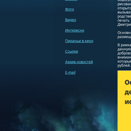
рисова
открыто
Фото
вызыва
родстве
Видео
печать 
Дмитри
Интересно
Основны
размеще
Пираньи в кино
В рамка
данную 
Ссылки
доброво
внимани
которые
Архив новостей
рублей.
E-mail