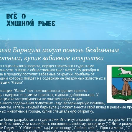
ели Барнаула могут помочь бездомным
отным, купив забавные открытки
х социального проекта, осуществляемого студентами
ьности "Связи с общественностью" АлтГУ, с 5 декабря в
е в продажу поступят забавные открытки, прибыль от
ации которых пойдет на содержание бездомных животных в
ации "Ласка".
изации "Ласка" нет полноценного здания приюта -
 содержатся в мини-приютах, в домах добровольцев. У
ации катастрофически не хватает средств для
енного содержания животных - еду, ветеринарную помощь,
менты. Теперь каждый барнаулец сможет внести свой вклад в решение п
ых животных в городе, купив специальную открытку.
и были разработаны студентами Института дизайна и архитектуры АлтГТ
ной основе. Они могли быть посвящены любому празднику ("С Днем рожд
м Годом!", "С Юбилеем!" т.д.) или поводу ("Люблю тебя", "Прости меня", "С
ьем!" и т.д.). В дизайне можно было использовать как фотографии, так и 