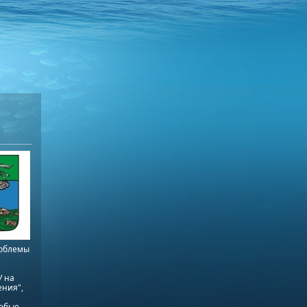
роблемы
У на
ения",
любые