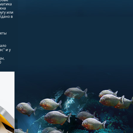
матика
жна
угу или
тдано в
кеты
тало
с" и у
цы,
0