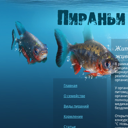
Жит
жив
В рамка
специал
Барнаул
реализ
организ
Главная
У орган
питомцы
О семействе
организ
полноц
медика
Виды пираний
бездомн
Открытк
Кормление
конкурс
"С Новы
Статьи
новосел