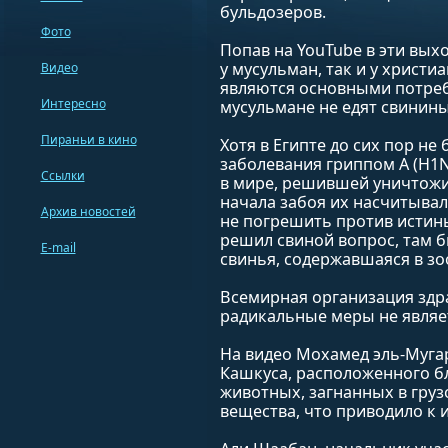
бульдозеров.
Фото
Попав на YouTube в эти вых
у мусульман, так и у христ
Видео
являются основными потреб
Интересно
мусульмане не едят свинины
Пираньи в кино
Хотя в Египте до сих пор не
заболевания гриппом A (H1N
Ссылки
в мире, решившей уничтожит
начала забоя их насчитывало
Архив новостей
не погрешить против истин
решил свиной вопрос, там б
E-mail
свинья, содержавшаяся в зо
Всемирная организация здра
радикальные меры не являе
На видео Мохамед эль-Мугар
Кашкуса, расположенного бл
животных, загнанных в груз
вещества, что приводило к 