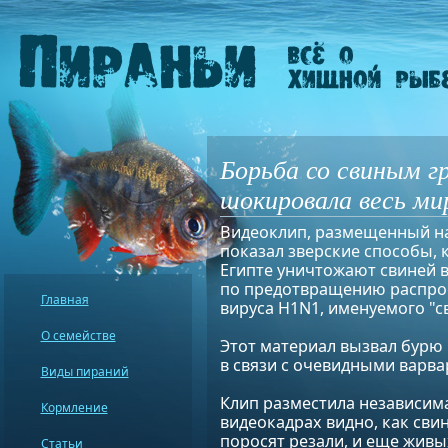
Борьба со свиным г
шокировала весь ми
Видеоклип, размещенный на
показал зверские способы, 
Египте уничтожают свиней 
по предотвращению распро
Главная
вируса H1N1, именуемого "с
О семействе
Этот материал вызвал бурю
в связи с очевидными варв
Виды пираний
Клип разместила независима
Кормление
видеокадрах видно, как сви
поросят резали, и еще жив
Статьи