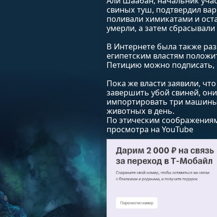
Али Шаабан, начальник учас
свиных туш, подтвердил вар
поливали химикатами и остав
умерли, а затем сбрасывали 
В Интернете была также ра
египетским властям положи
Петицию можно подписать, п
Пока же власти заявили, чт
завершить убой свиней, они
импортировать три машины д
животных в день.
По этическим соображения
просмотра на YouTube