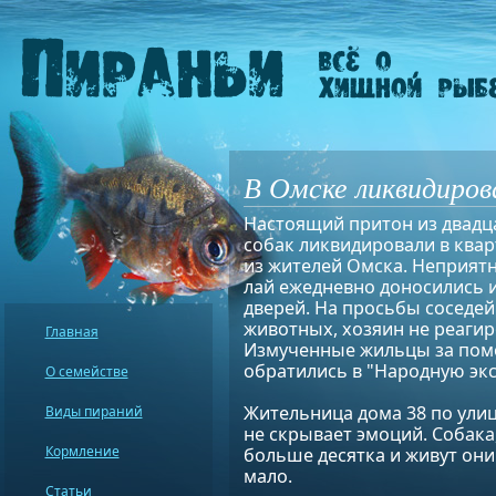
В Омске ликвидиров
Настоящий притон из двадц
собак ликвидировали в квар
из жителей Омска. Неприятн
лай ежедневно доносились и
дверей. На просьбы соседей
животных, хозяин не реагир
Главная
Измученные жильцы за по
обратились в "Народную экс
О семействе
Жительница дома 38 по ули
Виды пираний
не скрывает эмоций. Собака,
Кормление
больше десятка и живут они 
мало.
Статьи