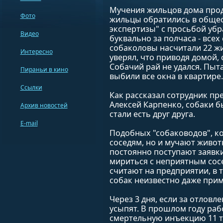
Мучения жильцов дома продо
Фото
жильцы обратились в обще
экспертизы" с просьбой уб
Видео
буквально за полчаса - всех
собаколовы насчитали 22 жи
Интересно
уверял, что приводя домой, 
Собачий рай не удался. Пыт
Пираньи в кино
выбили все окна в квартире.
Ссылки
Как рассказал сотрудник пр
Алексей Карпенко, собаки б
Архив новостей
стали есть друг друга.
E-mail
Подобных "собаководов", к
соседям, но и мучают живот
постоянно поступают заявки
мириться с неприятным сосе
считают на предприятии, в 
собак неизвестно даже при
Через 3 дня, если за отловл
усыпят. В прошлом году раб
смертельную инъекцию 11 т