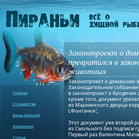
Законопроект о до
превратился в зако
животных
Законопроект о домашних 
Законодательном собрании
в законопроект о бродячих 
Главная
кроме того, документ урезал
О семействе
из Мариинского дворца кор
LФонтанки¦.
Виды пираний
Этот документ уже второй р
Кормление
из Смольного без подписи г
Первый раз Валентина Мат
Статьи