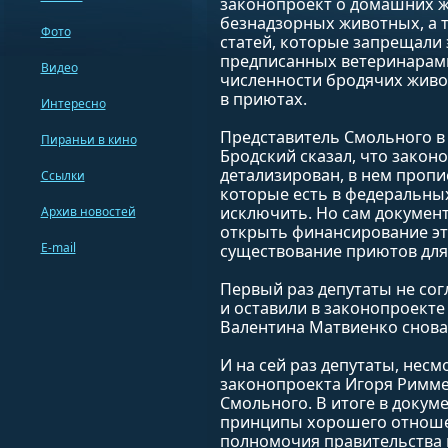
законопроект о домашних ж
безнадзорных животных, а т
Фото
статей, которые запрещали 
предписанных ветеринарами
Видео
численности бродячих живо
в приютах.
Интересно
Представитель Смольного в
Пираньи в кино
Бродский сказал, что закон
детализирован, в нем проп
Ссылки
которые есть в федеральны
исключить. Но сам документ
Архив новостей
открыть финансирование эт
E-mail
существование приютов для
Первый раз депутаты не сог
и оставили в законопроекте
Валентина Матвиенко снова 
И на сей раз депутаты, несм
законопроекта Игоря Римме
Смольного. В итоге в докум
принципы хорошего отноше
полномочия правительства 