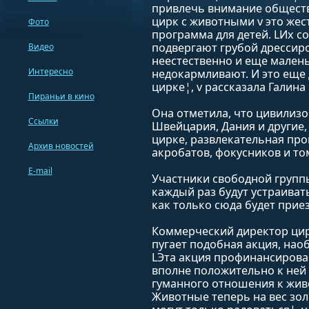
привлечь внимание обществ
цирк с животными v это жес
Фото
программа для детей. LИх со
подвергают грубой дрессиро
Видео
неестественно и еще мален
Интересно
недокармливают. И это еще
цирке¦, v рассказала Галина 
Пираньи в кино
Она отметила, что цивилизо
Ссылки
Швейцария, Дания и другие,
цирке, развлекательная про
Архив новостей
акробатов, фокусников и то
E-mail
Участники свободной группы
каждый раз будут устраиват
как только сюда будет прие
Коммерческий директор цир
пугает подобная акция, нао
LЭта акция профинансирова
вполне положительно к ней 
гуманного отношения к живо
Животные теперь на вес золо