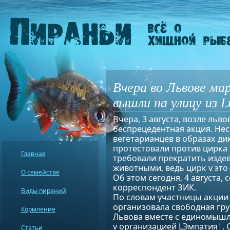
Вчера во Львове ма
вышли на улицу из L
Вчера, 3 августа, возле льв
беспрецедентная акция. Нес
вегетарианцев в образах ди
протестовали против цирка
Главная
требовали прекратить изде
животными, ведь цирк v это 
О семействе
Об этом сегодня, 4 августа,
корреспондент ЗИК.
Виды пираний
По словам участницы акции 
организовала свободная гру
Кормление
Львова вместе с единомыш
v организацией LЭмпатия¦. О
Статьи