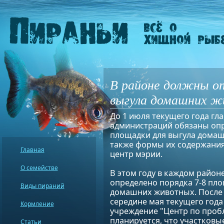
В районе должны оп
выгула домашних 
До 1 июля текущего года г
администраций обязаны оп
площадки для выгула домаш
также формы их содержания
Главная
центр мэрии.
О семействе
В этом году в каждом район
определено порядка 7-8 пло
Виды пираний
домашних животных. После т
середине мая текущего год
Кормление
учреждение "Центр по проб
планируется, что участков
Статьи