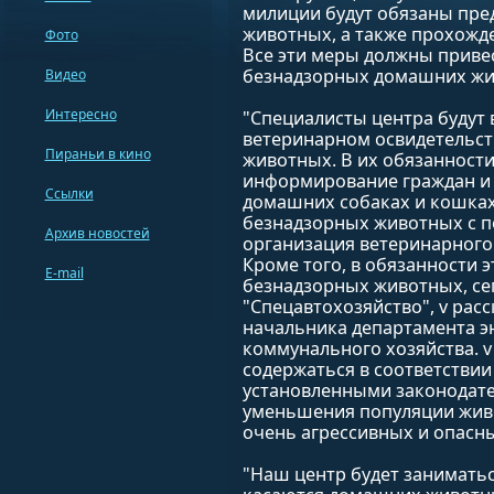
милиции будут обязаны пре
животных, а также прохожде
Фото
Все эти меры должны приве
безнадзорных домашних жив
Видео
Интересно
"Специалисты центра будут 
ветеринарном освидетельс
Пираньи в кино
животных. В их обязанности
информирование граждан и
Ссылки
домашних собаках и кошках
безнадзорных животных с 
Архив новостей
организация ветеринарного 
Кроме того, в обязанности э
E-mail
безнадзорных животных, се
"Спецавтохозяйство", v рас
начальника департамента э
коммунального хозяйства. 
содержаться в соответствии
установленными законодате
уменьшения популяции живо
очень агрессивных и опасны
"Наш центр будет занимать