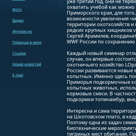
уже третий год, они не тер
охватить учебой как можно
Фото
Приморского края, для того,
возможности увеличения ч
Видео
территории охотхозяйств и
редких крупных хищников v 
Интересно
Сергей Арамилев, координа
WWF России по сохранению
Пираньи в кино
Каждый новый семинар отли
Ссылки
случае, он впервые состоит
охотничьего хозяйство LОрл
Архив новостей
России развиваются новые
E-mail
копытных. Именно здесь по
Приморья подкормочные ко
копытных животных, испол
кормовые смеси. В частност
подкормки топинамбур, вне
Интересна и сама территор
на Шкотовском плато, в ке
Поэтому одна из задач семин
биотехнические мероприяти
тигриных мест обитания. Пр