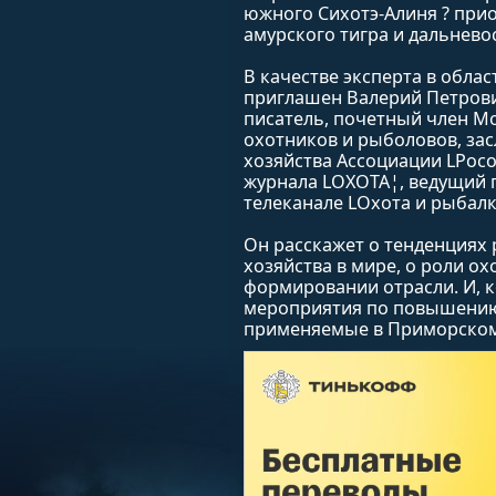
южного Сихотэ-Алиня ? при
амурского тигра и дальнево
В качестве эксперта в обла
приглашен Валерий Петрович
писатель, почетный член М
охотников и рыболовов, за
хозяйства Ассоциации LРос
журнала LОХОТА¦, ведущий 
телеканале LОхота и рыбалк
Он расскажет о тенденциях
хозяйства в мире, о роли о
формировании отрасли. И, к
мероприятия по повышению
применяемые в Приморском