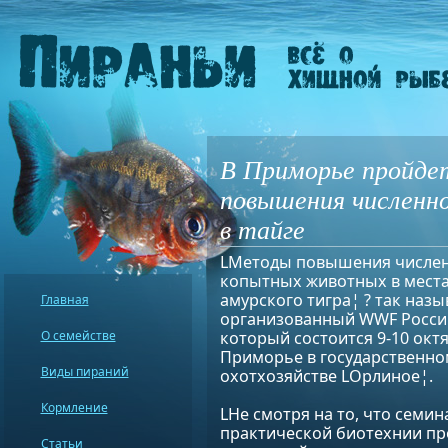
В Приморье пройде
повышения числен
в тайге
LМетоды повышения числе
копытных животных в места
амурского тигра¦ ? так назы
Главная
организованный WWF Росси
О семействе
который состоится 9-10 окт
Приморье в государственн
Виды пираний
охотхозяйстве LОрлиное¦.
Кормление
LНе смотря на то, что семи
практической биотехнии пр
Статьи