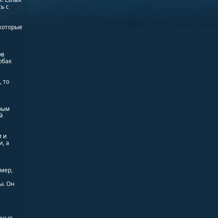
ь с
 которые
ов
обак
 то
орым
й
м и
, а
мер,
ы. Он
вные