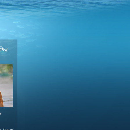
оды
и
. Lзлых