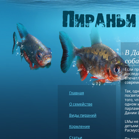
В Д
соба
Если пр
последн
впечат
соврем
Так, од
Главная
посвяти
того, ч
О семействе
одном и
парлам
Дании L
Виды пираний
LМы не 
детьми 
Кормление
Расмусс
Статьи
По данн