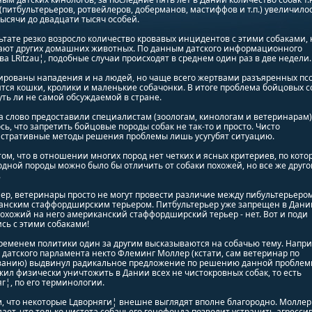
(питбультерьеров, ротвейлеров, доберманов, мастиффов и т.п.) увеличилос
ысячи до двадцати тысяч особей.
ьтате резко возросло количество кровавых инцидентов с этими собаками,
ают других домашних животных. По данным датского информационного
ва LRitzau¦, подобные случаи происходят в среднем один раз в две недели.
ированы нападения и на людей, но чаще всего жертвами разъяренных пс
тся кошки, кролики и маленькие собачонки. В итоге проблема бойцовых с
уть ли не самой обсуждаемой в стране.
а слово предоставили специалистам (зоологам, кинологам и ветеринарам),
сь, что запретить бойцовые породы собак не так-то и просто. Чисто
стративные методы решения проблемы лишь усугубят ситуацию.
том, что в отношении многих пород нет четких и ясных критериев, по кот
одной породы можно было бы отличить от собаки похожей, но все же друго
.
р, ветеринары просто не могут провести различие между пибультерьеро
анским стаффордширским терьером. Питбультерьер уже запрещен в Дании
охожий на него американский стаффордширский терьер - нет. Вот и поди
сь с этими собаками!
ременем политики один за другим высказываются на собачью тему. Напри
 датского парламента некто Флеминг Моллер (кстати, сам ветеринар по
ванию) выдвинул радикальное предложение по решению данной проблем
ил физически уничтожить в Дании всех не чистокровных собак, то есть
г¦, по его терминологии.
, что некоторые Lдворняги¦ внешне выглядят вполне благородно. Моллер
ает, что только чистота собачьего генофонда позволит устранить агресси