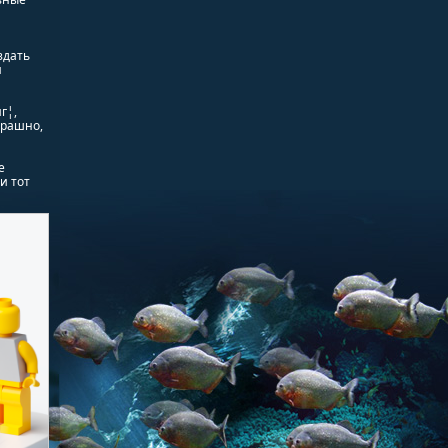
здать
я
г¦,
трашно,
е
и тот