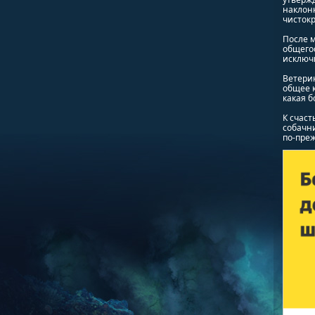
наклонн
чистокр
После м
общегос
исключ
Ветерин
общее к
какая б
К счаст
собачни
по-преж