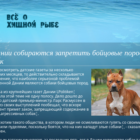
ании собираются запретить бойцовые пор
к
осмотреть датские газеты за несколько
их месяцев, то действительно складывается
ление, что наиболее серьезной проблемой
енной Дании являются собаки бойцовых пород.
на из крупнейших газет Дании LPolitiken¦
ла этой теме не одну полосу. Дело дошло до
то датский премьер-министр Ларс Расмуссен в
з своих выступлений пообещал, что вскоре
ент примет закон, запрещающий содержание в
агрессивных собак¦.
хотим такого общества, в котором люди не осмеливаются гулять со своим
или пуделями, поскольку боятся, что на них нападут злые собаки¦, - сказал
ен.
ым датских кинологов, за последние пять лет в Дании количество собак т.н