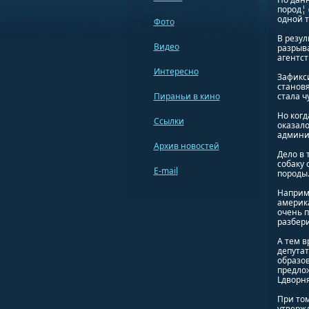
пород¦ 
одной т
Фото
В резул
Видео
разрыв
агентст
Интересно
Зафикс
становя
Пираньи в кино
стала ч
Но когд
Ссылки
оказало
админи
Архив новостей
Дело в 
собаку 
E-mail
породы
Наприме
америк
очень п
разбери
А тем в
депутат
образо
предлож
Lдворня
При том
утвержд