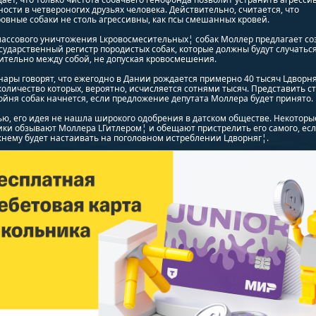
ости в четвероногих друзьях человека. Действительно, считается, что
овные собаки не столь агрессивны, как псы смешанных кровей.
ассового уничтожения Lкровосмесительных¦ собак Моллер предлагает со
ударственный регистр породистых собак, которые должны будут случатьс
ительно между собой, не допуская кровосмешения.
ары говорят, что ежегодно в Дании рождается примерно 40 тысяч Lдворня
оличество которых, вероятно, исчисляется сотнями тысяч. Представить с
ойня собак начнется, если предложение депутата Моллера будет принято.
ью, его идея не нашла широкого одобрения в датском обществе. Некоторы
ки обзывают Моллера LГитлером¦ и обещают пристрелить его самого, есл
нему будет настаивать на поголовном истреблении Lдворняг¦.