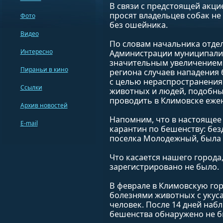
В связи с предстоящей акц
просят владельцев собак не
Фото
без ошейника.
Видео
По словам начальника отде
Интересно
Администрации муниципалит
значительным увеличением
Пираньи в кино
региона случаев нападения
с целью нераспространения
Ссылки
животных и людей, подобны
проводить в Климовске еже
Архив новостей
Напомним, что в настоящее
E-mail
карантин по бешенству: без
поселка Молодежный, была
Что касается нашего города,
зарегистрировано не было.
В феврале в Климовскую го
болезнями животных с укус
человек. После 14 дней на
бешенства обнаружено не б