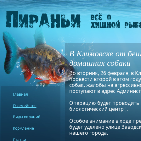
В Климовске от бе
домашних собаки
Во вторник, 26 февраля, в 
провести второй в этом год
собак, жалобы на агрессивн
поступают в адрес Админист
Главная
Операцию будет проводить
О семействе
биологический центр¦.
Виды пираний
Особое внимание в ходе пр
будет уделено улице Заводс
Кормление
нашего города.
Статьи