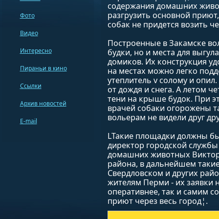
содержания домашних живот
разгрузить основной приют,
Фото
собак не придется возить че
Видео
Построенные в Закамске вол
Интересно
будки, но и места для выгул
домиков. Их конструкция удо
Пираньи в кино
на местах можно легко подд
утеплитель v солому и опи
Ссылки
от дождя и снега. А летом ч
тени на крыше будок. При 
Архив новостей
врачей собаки огорожены т
вольерам не видели друг дру
E-mail
LТакие площадки должны быт
директор городской службы
домашних животных Виктор 
района, в дальнейшем таки
Свердловском и других райо
жителям Перми - их заявки 
оперативнее, так и самим со
приют через весь город¦.