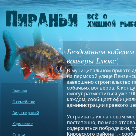
Бездомным кобелям 
вольеры Lлюкс¦
В муниципальном приюте д
на пермской улице Пензенск
завершено строительство п
собачьих вольеров. К концу
Главная
смогут разместиться уже 100 
каждом, сообщает официал
О семействе
администрации краевого це
Виды пираний
Устраивать их на новом мес
постепенно, по мере отлова
Кормление
содержаться побродяжки, п
Кировского района¦, - сооб
Статьи