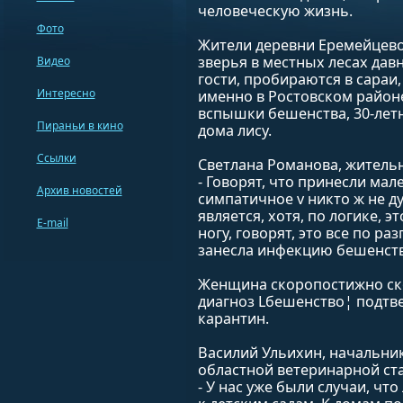
человеческую жизнь.
Фото
Жители деревни Еремейцево
зверья в местных лесах дав
Видео
гости, пробираются в сараи,
Интересно
именно в Ростовском район
вспышки бешенства, 30-лет
Пираньи в кино
дома лису.
Ссылки
Светлана Романова, жительн
- Говорят, что принесли мал
Архив новостей
симпатичное v никто ж не д
является, хотя, по логике, эт
E-mail
ногу, говорят, это все по ра
занесла инфекцию бешенств
Женщина скоропостижно ско
диагноз Lбешенство¦ подтве
карантин.
Василий Ульихин, начальни
областной ветеринарной ст
- У нас уже были случаи, чт