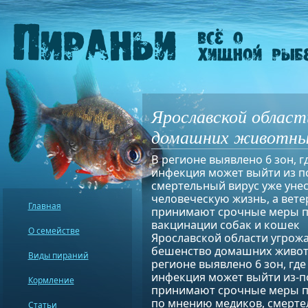
Ярославской облас
домашних животн
В регионе выявлено 6 зон, г
инфекция может выйти из п
смертельный вирус уже унес
человеческую жизнь, а вет
Главная
принимают срочные меры 
вакцинации собак и кошек
О семействе
Ярославской области угрож
бешенство домашних живот
Виды пираний
регионе выявлено 6 зон, где
инфекция может выйти из-п
Кормление
принимают срочные меры по
по мнению медиков, смертел
Статьи