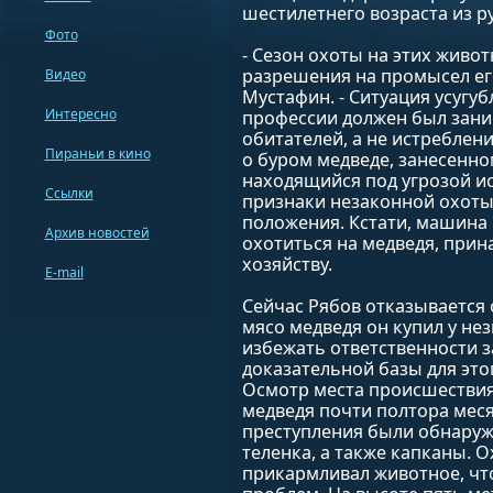
шестилетнего возраста из ру
Фото
- Сезон охоты на этих живо
разрешения на промысел ег
Видео
Мустафин. - Ситуация усугуб
Интересно
профессии должен был зани
обитателей, а не истреблен
Пираньи в кино
о буром медведе, занесенном
находящийся под угрозой ис
Ссылки
признаки незаконной охоты
положения. Кстати, машина 
Архив новостей
охотиться на медведя, при
хозяйству.
E-mail
Сейчас Рябов отказывается 
мясо медведя он купил у не
избежать ответственности за
доказательной базы для это
Осмотр места происшествия 
медведя почти полтора меся
преступления были обнаруж
теленка, а также капканы. 
прикармливал животное, что