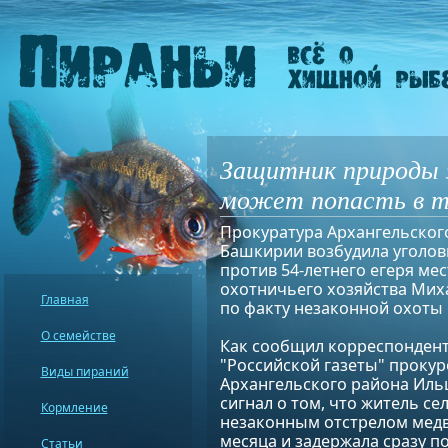
Защитник природы з
может попасть в 
Прокуратура Архангельског
Башкирии возбудила уголов
против 54-летнего егеря ме
охотничьего хозяйства Мих
Главная
по факту незаконной охоты 
О семействе
Как сообщил корреспонден
"Российской газеты" прокур
Виды пираний
Архангельского района Иль
сигнал о том, что житель с
Кормление
незаконным отстрелом медв
месяца и задержала сразу по
Статьи