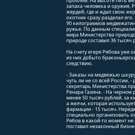
проблем. На высоте пять ме
запаха человека и оружия, 
жердей, где и ждал свою жер
охотник сразу разделал его
90 килограммов медвежатин
ружье. По данным специали
мира Министерства природо
природе составил 36 тысяч 
На счету егеря Рябова уже 
из них добыто браконьерск
следствию.
- Заказы на медвежью шку
чуть ли не со всей России, -
секретарь Министерства пр
Ренара Газина. - На черном 
менее 50 тысяч рублей, за к
а желчи, которая использует
фармации - 15 тысяч. Неред
специально организовать ох
Рябов в какой-то момент не
поставил незаконный бизне