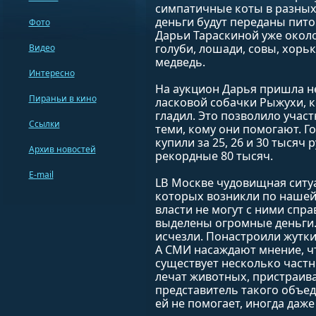
симпатичные коты в разных
деньги будут переданы пит
Фото
Дарьи Тараскиной уже около 
голуби, лошади, совы, хорьк
Видео
медведь.
Интересно
На аукцион Дарья пришла не
Пираньи в кино
ласковой собачки Рыжухи, к
гладил. Это позволило учас
Ссылки
теми, кому они помогают. Г
купили за 25, 26 и 30 тысяч 
Архив новостей
рекордные 80 тысяч.
E-mail
LВ Москве чудовищная ситу
которых возникли по нашей 
власти не могут с ними спра
выделены огромные деньги.
исчезли. Понастроили жутки
А СМИ насаждают мнение, чт
существует несколько част
лечат животных, пристраива
представитель такого объед
ей не помогает, иногда даж