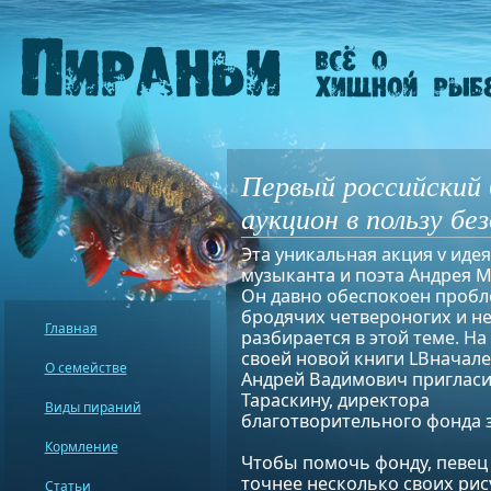
Первый российский
аукцион в пользу б
Эта уникальная акция v иде
музыканта и поэта Андрея 
Он давно обеспокоен проб
бродячих четвероногих и н
Главная
разбирается в этой теме. Н
своей новой книги LВначале
О семействе
Андрей Вадимович приглас
Тараскину, директора
Виды пираний
благотворительного фонда
Кормление
Чтобы помочь фонду, певец 
точнее несколько своих ри
Статьи