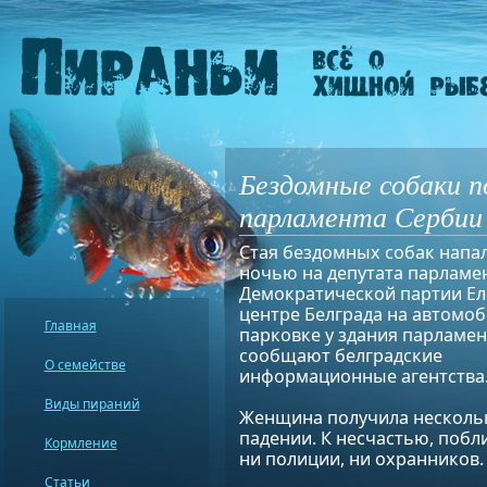
Бездомные собаки п
парламента Сербии 
Стая бездомных собак напа
ночью на депутата парламе
Демократической партии Ел
центре Белграда на автомо
Главная
парковке у здания парламен
сообщают белградские
О семействе
информационные агентства
Виды пираний
Женщина получила нескольк
падении. К несчастью, побл
Кормление
ни полиции, ни охранников.
Статьи