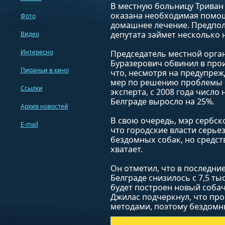
В местную больницу Триван 
оказана необходимая помощ
Фото
домашнее лечение. Предпол
депутата займет несколько 
Видео
Интересно
Председатель местной орга
Буразерович обвинил в прои
Пираньи в кино
что, несмотря на предупре
мер по решению проблемы 
Ссылки
эксперта, с 2008 года число
Белграде выросло на 25%.
Архив новостей
В свою очередь, мэр сербск
E-mail
что городские власти серь
бездомных собак, но средс
хватает.
Он отметил, что в последни
Белграде снизилось с 7,5 ты
будет построен новый соба
Джилас подчеркнул, что пр
методами, поэтому бездомны