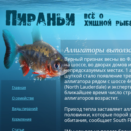
Аллигаторы выполз
Верный признак весны во Ф
на шоссе, во дворах домов и
непредсказуемых местах. 1 
шуткой стало появление тр
аллигатора рядом с шоссе 4
(North Lauderdale) и экспер
Главная
ближайшее время число ст
аллигаторов возрастет.
О семействе
Приход тепла заставляет ал
Виды пираний
половинки, которые порой 
Кормление
обитания, сообщает South Flo
Статьи