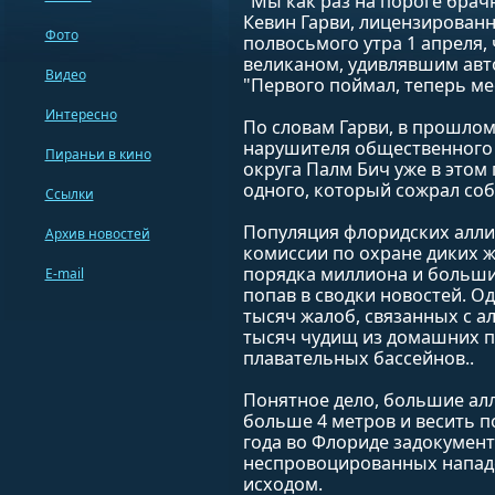
"Мы как раз на пороге брачн
Кевин Гарви, лицензированн
Фото
полвосьмого утра 1 апреля,
великаном, удивлявшим авт
Видео
"Первого поймал, теперь ме
Интересно
По словам Гарви, в прошлом
нарушителя общественного 
Пираньи в кино
округа Палм Бич уже в этом 
одного, который сожрал соба
Ссылки
Популяция флоридских алли
Архив новостей
комиссии по охране диких ж
порядка миллиона и больши
E-mail
попав в сводки новостей. О
тысяч жалоб, связанных с а
тысяч чудищ из домашних п
плавательных бассейнов..
Понятное дело, большие алл
больше 4 метров и весить п
года во Флориде задокумен
неспровоцированных нападе
исходом.