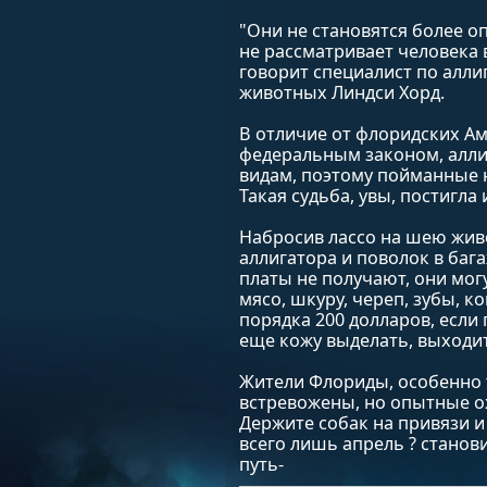
"Они не становятся более о
не рассматривает человека в
говорит специалист по алли
животных Линдси Хорд.
В отличие от флоридских А
федеральным законом, алл
видам, поэтому пойманные
Такая судьба, увы, постигла
Набросив лассо на шею живо
аллигатора и поволок в баг
платы не получают, они мог
мясо, шкуру, череп, зубы, к
порядка 200 долларов, если 
еще кожу выделать, выходит
Жители Флориды, особенно т
встревожены, но опытные ох
Держите собак на привязи и
всего лишь апрель ? станов
путь-