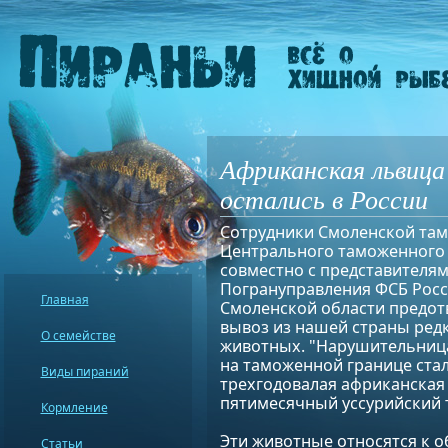
Африканская львица
остались в России
Cотрудники Смоленской та
Центрального таможенного
совместно с представителя
Погрануправления ФСБ Росс
Главная
Смоленской области предот
вывоз из нашей страны ред
О семействе
животных. "Нарушительниц
на таможенной границе ста
Виды пираний
трехгодовалая африканская
пятимесячный уссурийский 
Кормление
Эти животные относятся к 
Статьи