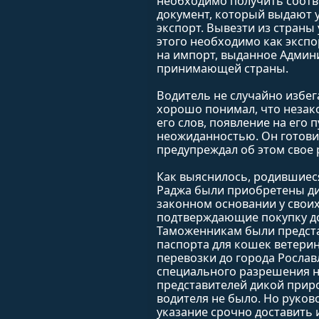
необходимо получить соот
документ, который выдают 
экспорт. Вывезти из страны
этого необходимо как экспо
на импорт, выданное Админ
принимающей страны.
Водитель не случайно избег
хорошо понимал, что незак
его слов, появление на его 
неожиданностью. Он готовил
предупреждал об этом свое 
Как выяснилось, родившиеся
Раджа были приобретены ди
законном основании у своих
подтверждающие покупку до
Таможенникам были предст
паспорта для кошек ветерин
перевозки до города Рослав
специального разрешения н
представителей дикой приро
водителя не было. Но руков
указание срочно доставить