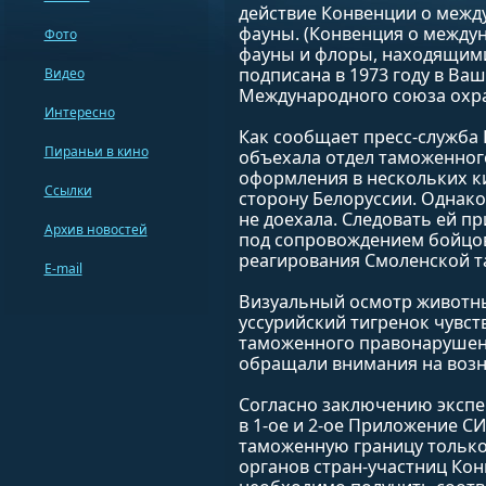
действие Конвенции о межд
фауны. (Конвенция о между
Фото
фауны и флоры, находящими
подписана в 1973 году в Ва
Видео
Международного союза охр
Интересно
Как сообщает пресс-служба 
Пираньи в кино
объехала отдел таможенног
оформления в нескольких ки
Ссылки
сторону Белоруссии. Однако
не доехала. Следовать ей п
Архив новостей
под сопровождением бойцов
реагирования Смоленской т
E-mail
Визуальный осмотр животны
уссурийский тигренок чувс
таможенного правонарушени
обращали внимания на возни
Согласно заключению эксп
в 1-ое и 2-ое Приложение С
таможенную границу тольк
органов стран-участниц Ко