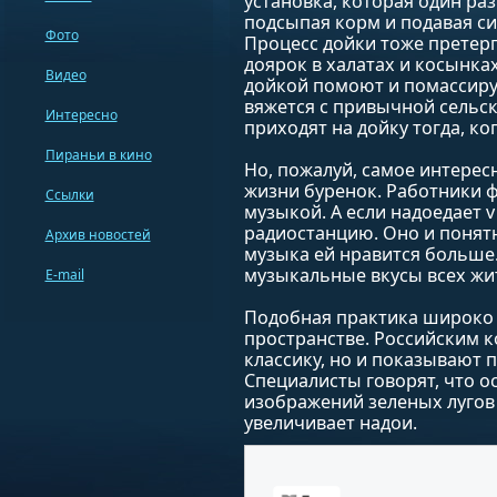
установка, которая один раз
подсыпая корм и подавая си
Фото
Процесс дойки тоже претер
доярок в халатах и косынка
Видео
дойкой помоют и помассирую
вяжется с привычной сельс
Интересно
приходят на дойку тогда, ког
Пираньи в кино
Но, пожалуй, самое интерес
жизни буренок. Работники 
Ссылки
музыкой. А если надоедает 
радиостанцию. Оно и понятн
Архив новостей
музыка ей нравится больше.
музыкальные вкусы всех жи
E-mail
Подобная практика широко 
пространстве. Российским к
классику, но и показывают п
Специалисты говорят, что о
изображений зеленых лугов 
увеличивает надои.