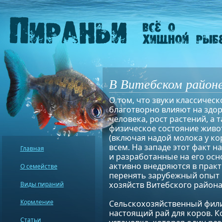
В Витебском район
О том, что звуки классичес
благотворно влияют на здо
человека, рост растений, а 
физическое состояние жив
(включая надой молока у ко
всем. На западе этот факт н
Главная
и разработанные на его осн
активно внедряются в практ
О семействе
перенять зарубежный опыт 
хозяйств Витебского района
Виды пираний
Кормление
Сельскохозяйственный фили
настоящий рай для коров. 
Статьи