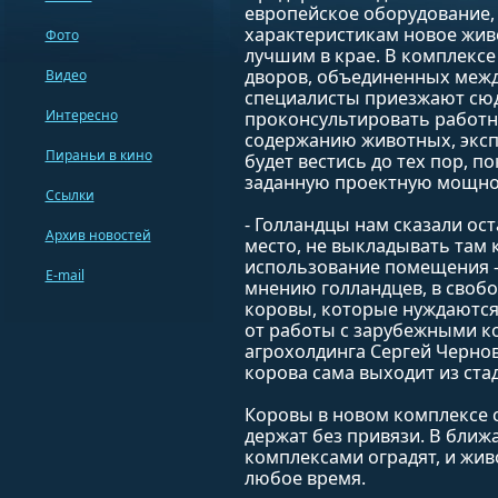
европейское оборудование,
характеристикам новое жив
Фото
лучшим в крае. В комплексе
дворов, объединенных межд
Видео
специалисты приезжают сюд
Интересно
проконсультировать работн
содержанию животных, эксп
Пираньи в кино
будет вестись до тех пор, п
заданную проектную мощно
Ссылки
- Голландцы нам сказали ост
Архив новостей
место, не выкладывать там 
использование помещения -
E-mail
мнению голландцев, в свобо
коровы, которые нуждаются 
от работы с зарубежными к
агрохолдинга Сергей Чернов.
корова сама выходит из ста
Коровы в новом комплексе 
держат без привязи. В бли
комплексами оградят, и жив
любое время.