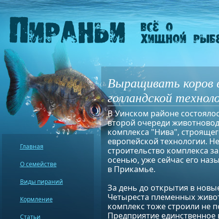
Выращивать коров 
голландской технол
В Уинском районе состояло
второй очереди животновод
комплекса "Нива", строящег
европейской технологии. Не
Главная
строительство комплекса з
осенью, уже сейчас его на
О семействе
в Прикамье.
Виды пираний
За день до открытия в нов
Четыреста племенных живот
Кормление
комплекс тоже строили не п
Предприятие единственное в
Статьи