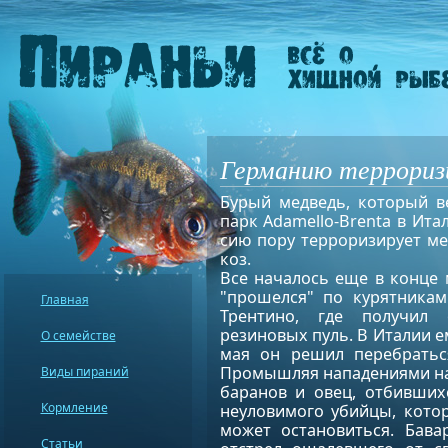
Германию террориз
Бурый медведь, который в
парк Adamello-Brenta в Ита
сию пору терроризирует ме
коз.
Все началось еще в конце м
"прошелся" по курятника
Главная
Трентино, где получил
резиновых пуль. В Италии ем
О семействе
мая он решил перебратьс
Промышляя нападениями на 
Виды пираний
баранов и овец, отбивших
Кормление
неуловимого убийцы, котор
может остановиться. Бава
Статьи