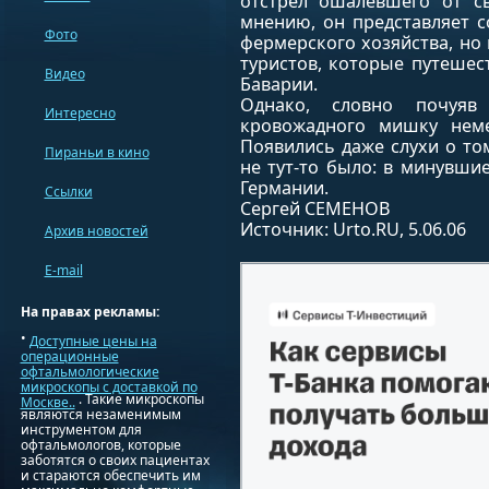
отстрел ошалевшего от св
мнению, он представляет с
Фото
фермерского хозяйства, но 
туристов, которые путеше
Видео
Баварии.
Однако, словно почуяв
Интересно
кровожадного мишку неме
Появились даже слухи о том
Пираньи в кино
не тут-то было: в минувши
Германии.
Ссылки
Сергей СЕМЕНОВ
Источник: Urto.RU, 5.06.06
Архив новостей
E-mail
На правах рекламы:
•
Доступные цены на
операционные
офтальмологические
микроскопы с доставкой по
. Такие микроскопы
Москве..
являются незаменимым
инструментом для
офтальмологов, которые
заботятся о своих пациентах
и стараются обеспечить им