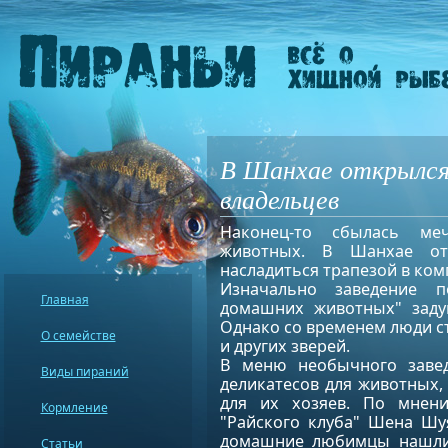
В Шанхае открылся
владельцев
Наконец-то сбылась ме
животных. В Шанхае от
насладиться трапезой в ком
Изначально заведение 
Главная
домашних животных" заду
Однако со временем люди с
О семействе
и других зверей.
В меню необычного завед
Виды пираний
деликатесов для животных,
для их хозяев. По мнен
Кормление
"Райского клуба" Шена Шу
домашние любимцы нашли с
Статьи