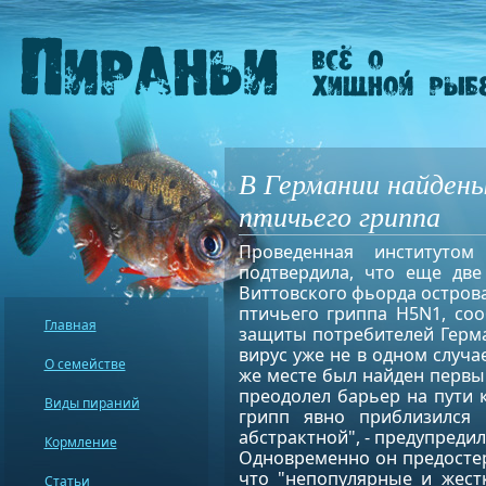
В Германии найдены
птичьего гриппа
Проведенная институтом
подтвердила, что еще дв
Виттовского фьорда остро
птичьего гриппа H5N1, со
Главная
защиты потребителей Герма
вирус уже не в одном случа
О семействе
же месте был найден перв
преодолел барьер на пути
Виды пираний
грипп явно приблизился 
абстрактной", - предупредил
Кормление
Одновременно он предостер
что "непопулярные и жест
Статьи