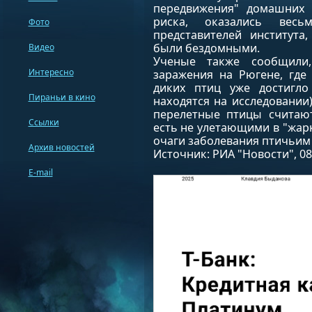
передвижения" домашних 
риска, оказались вес
Фото
представителей институт
были бездомными.
Видео
Ученые также сообщили
Интересно
заражения на Рюгене, где
диких птиц уже достигл
Пираньи в кино
находятся на исследовании
перелетные птицы считают
Ссылки
есть не улетающими в "жар
очаги заболевания птичьим
Архив новостей
Источник: РИА "Новости", 08
E-mail