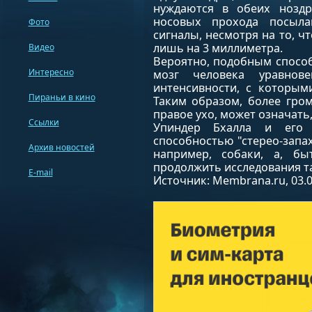
нуждаются в обеих ноздр
носовых прохода посыл
Фото
сигналы, несмотря на то, ч
лишь на 3 миллиметра.
Видео
Вероятно, подобным способ
Интересно
мозг человека уравнов
интенсивности, с которым
Пираньи в кино
Таким образом, более гро
правое ухо, может означать,
Ссылки
Упиндер Бхалла и его 
способностью "стерео-запах
Архив новостей
например, собаки, а, б
продолжить исследования т
E-mail
Источник: Membrana.ru, 03.0