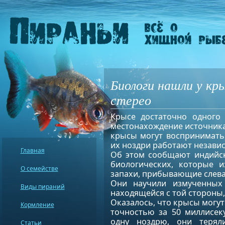
Биологи нашли у кр
стерео
Крысе достаточно одного 
местонахождение источника 
крысы могут воспринимать 
их ноздри работают независ
Главная
Об этом сообщают индийск
биологических, которые и
О семействе
запахи, прибывающие слева
Они научили измученных
Виды пираний
находящейся с той стороны, 
Оказалось, что крысы могут
Кормление
точностью за 50 миллисек
одну ноздрю, они теряли
Статьи