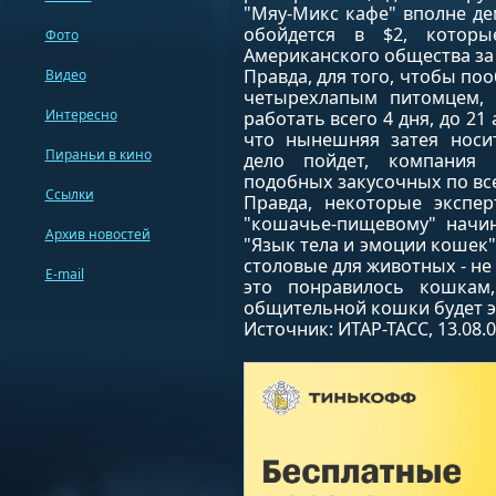
"Мяу-Микс кафе" вполне д
обойдется в $2, которы
Фото
Американского общества за
Правда, для того, чтобы по
Видео
четырехлапым питомцем, 
Интересно
работать всего 4 дня, до 21 
что нынешняя затея носит
Пираньи в кино
дело пойдет, компания 
подобных закусочных по все
Ссылки
Правда, некоторые экспер
"кошачье-пищевому" начин
Архив новостей
"Язык тела и эмоции кошек
столовые для животных - не 
E-mail
это понравилось кошкам
общительной кошки будет э
Источник: ИТАР-ТАСС, 13.08.