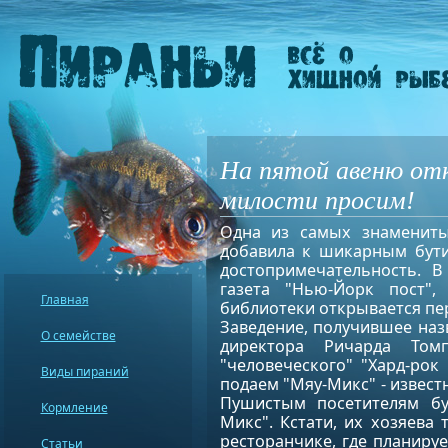
На пятой авеню от
милости просим!
Одна из самых знамениты
добавила к шикарным бут
достопримечательность. 
газета "Нью-Йорк пост",
Главная
библиотеки открывается пер
Заведение, получившее наз
О семействе
директора Ричарда Томп
"человеческого" "Хард-рок
Виды пираний
подаем "Мяу-Микс" - извест
Пушистым посетителям бу
Кормление
Микс". Кстати, их хозяева
ресторанчике, где планируе
Статьи