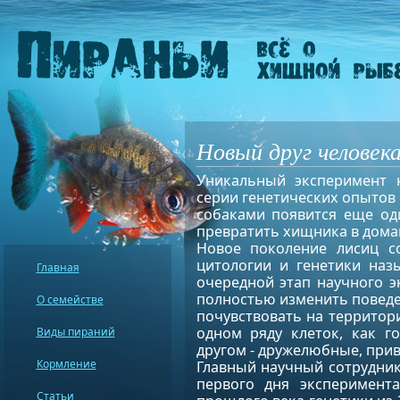
Новый друг человека
Уникальный эксперимент н
серии генетических опытов 
собаками появится еще оди
превратить хищника в дома
Новое поколение лисиц со
цитологии и генетики наз
Главная
очередной этап научного э
полностью изменить поведе
О семействе
почувствовать на территор
одном ряду клеток, как го
Виды пираний
другом - дружелюбные, прив
Кормление
Главный научный сотрудник
первого дня эксперимента
Статьи