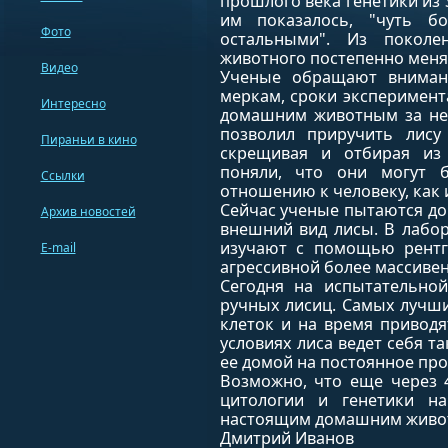
прошлого века генетики из 3
им показалось, "чуть б
Фото
остальными". Из поколе
животного постепенно меня
Видео
Ученые обращают вниман
меркам, сроки эксперимент
Интересно
домашним животным за нес
позволил приручить лису
Пираньи в кино
скрещивая и отбирая из
поняли, что они могут
Ссылки
отношению к человеку, как и
Сейчас ученые пытаются док
Архив новостей
внешний вид лисы. В лабо
изучают с помощью рентге
E-mail
агрессивной более массивен
Сегодня на испытательно
ручных лисиц. Самых лучши
клеток и на время привод
условиях лиса ведет себя та
ее домой на постоянное про
Возможно, что еще через 4
цитологии и генетики на
настоящим домашним живо
Дмитрий Иванов