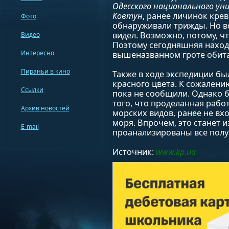
Одесского национального ун
Ковтун
, ранее личинок кре
Фото
обнаруживали трижды. Но во
видел. Возможно, потому, ч
Видео
Поэтому сегодняшняя находк
Интересно
вышеназванном гроте обитае
Пираньи в кино
Также в ходе экспедиции б
красного цвета. К сожалени
Ссылки
пока не сообщили. Однако 
того, что проделанная рабо
Архив новостей
морских видов, ранее не вх
моря. Впрочем, это станет и
E-mail
проанализированы все полу
Источник:
www.kp.ua