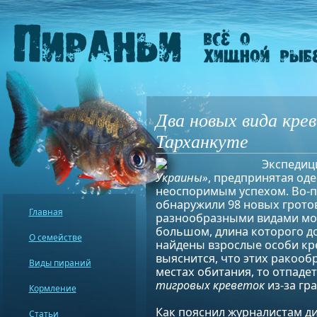
Два новых вида кре
Тарханкуте
Экспедиц
Украины»
, предпринятая од
неоспоримым успехом. Во-п
обнаружили 98 новых грото
Главная
разнообразными видами мор
большом, длина которого до
О семействе
найдены взрослые особи кр
выяснится, что этих ракоо
Виды пираний
местах обитания, то отпаде
тигровых креветок
из-за гр
Кормление
Как пояснил журналистам д
Статьи