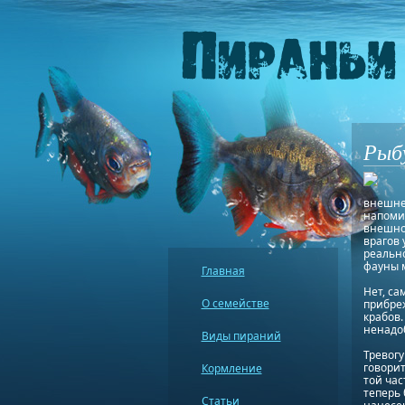
Рыб
внешне
напоми
внешнос
врагов 
реальн
фауны 
Главная
Нет, са
О семействе
прибреж
крабов.
ненадо
Виды пираний
Тревогу
говорит
Кормление
той час
теперь
Статьи