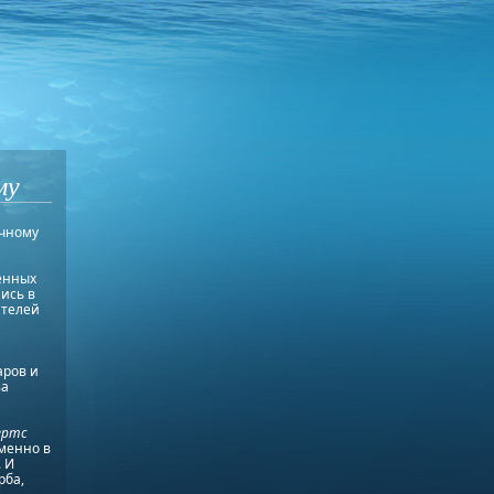
му
ычному
венных
ись в
ителей
аров и
за
ертс
менно в
 И
рба,