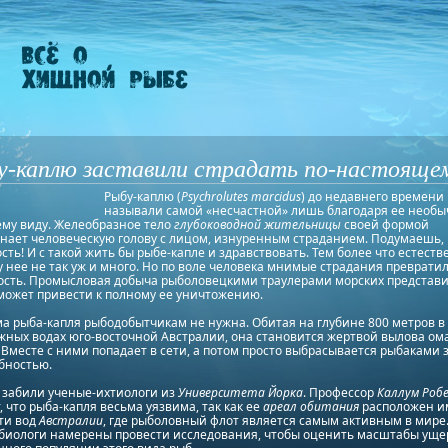
у-каплю заставили страдать по-настояще
Рыбу-каплю (
Psychrolutes marcidus
) до недавнего времени
называли самой «несчастной» лишь благодаря ее необ
му виду. Желеобразное тело
глубоководной жительницы
своей формой
нает человеческую голову с лицом, изнуренным страданием. Подумаешь,
ть! И с такой жить бы рыбе-капле и здравствовать. Тем более что естест
у нее не так уж и много. Но по воле человека мнимые страдания превратил
ость. Промысловая добыча рыболовецкими траулерами морских представ
может привести к полному ее уничтожению.
ма рыба-капля рыбодобытчикам не нужна. Обитая на глубине 800 метров в
ных водах юго-восточной Австралии, она становится жертвой вылова ом
 Вместе с ними попадает в сети, а потом просто выбрасывается рыбаками 
бностью.
 забили ученые-ихтиологи из
Университета Йорка
. Профессор
Каллум Роб
, что рыба-капля весьма уязвима, так как ее
ареал обитания
расположен и
ти вод
Австралии
, где рыболовный флот является самым активным в мире.
 биологи намерены провести исследования, чтобы оценить масштабы уще