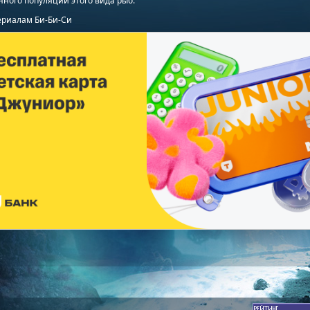
ного популяции этого вида рыб.
ериалам Би-Би-Си