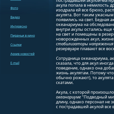
пострадавшей акулой-матер
акула попала в немилость др
Фото
изодрала ей все брюхо, рас
акулята. Вот таким ужасны
Видео
появились на свет. Бедная а
океанариума на обследовани
Интересно
внутри акулы остались еще
на свет и помещены в резер
Пираньи в кино
новорожденных акул, жизн
стабилизаторы напряжения 
Ссылки
резервуаре плавают все вос
Архив новостей
Сотрудница океанариума, а
сказала, что для акул иногд
E-mail
поведение, однако она доба
жизнь акулятам. Потому что
обычно рожают), то акулята
скатами.
Акула, с которой произошло
океанариуме
"Подводный мир
длину, однако персонал не з
с пострадавшей акулой все в