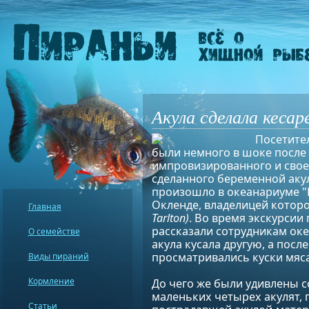
Акула сделала кесар
Посетите
были немного в шоке после 
импровизированного и свое
сделанного беременной акул
произошло в океанариуме 
Окленде, владелицей которо
Главная
Tarlton)
. Во время экскурсии
рассказали сотрудникам оке
О семействе
акула кусала другую, а посл
просматривались куски мяса
Виды пираний
Кормление
До чего же были удивлены с
маленьких четырех акулят, 
Статьи