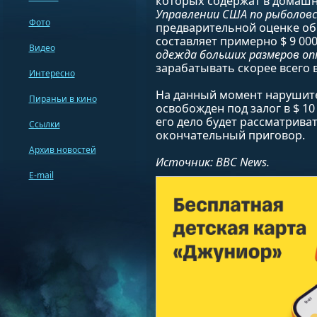
которых содержат в домаш
Управлении США по рыболовс
Фото
предварительной оценке о
составляет примерно $ 9 00
Видео
одежда больших размеров о
зарабатывать скорее всего 
Интересно
На данный момент нарушите
Пираньи в кино
освобожден под залог в $ 1
его дело будет рассматриват
Ссылки
окончательный приговор.
Архив новостей
Источник: ВВС News.
E-mail