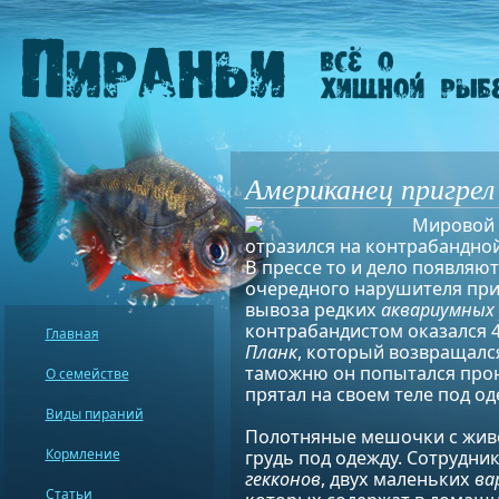
Американец пригрел
Мировой 
отразился на контрабандно
В прессе то и дело появляю
очередного нарушителя при
вывоза редких
аквариумных
контрабандистом оказался 
Главная
Планк
, который возвращалс
таможню он попытался про
О семействе
прятал на своем теле под од
Виды пираний
Полотняные мешочки с жив
Кормление
грудь под одежду. Сотрудни
гекконов
, двух маленьких
ва
Статьи