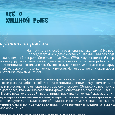
ралась на рыбках.
На что иногда способна разгневанная женщина? На пост
непредсказуемые и даже жестокие. Это лишний раз под
 произошедший в городе
Пасадена
(штат
Техас, США
). Имущественный спор
нных супругов закончился жестокой расправой над золотыми рыбками.
ная женщина проникла в дом бывшего мужа и похитила семерых аквари
лей, которых они некогда покупали вместе. Не потому, что они были дороги
о, чтобы зажарить и… съесть.
ой раздора послужили ювелирные украшения, которые муж в свое время 
 после развода забрал с собой. Тогда женщина и решила ему отомстить та
ным и жестоким по отношению к рыбкам способом. Обнаружив пропажу, 
е догадался, кто именно совершил кражу и обратился в правоохранитель
. В доме предполагаемой преступницы приехавшие полицейские застали
ую картину – на кухонном столе, в тарелке лежали четыре зажаренные ры
 остались уже лишь маленькие обглоданные скелетики. Однако, не смотря
женные факты, полицейские заявили, что не намерены предъявлять жен
либо обвинения.