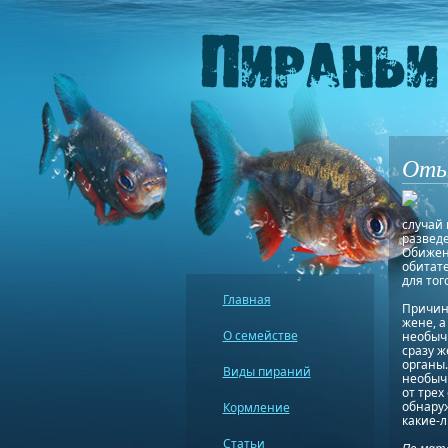
Отыг
случай
разведе
Обижен
обитате
для тог
Главная
Причин
жене, а
О семействе
необыч
сразу ж
органы
Виды пираний
необычн
от трех
обнару
Кормление
какие-
Статьи