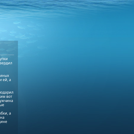
упки
твердил
умных
 ей, а
подарил
ким вот
мужчина
ные
бки, а
 на
щине