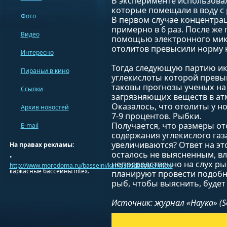
В эксперименте использовал
которые помещали в воду с
Фото
В первом случае концентр
примерно в 6 раз. После же 
Видео
помощью электронного микр
отолитов превысили норму н
Интересно
Тогда следующую партию ик
Пираньи в кино
углекислоты которой превыш
таковы прогнозы ученых на 
Ссылки
загрязняющих веществ в ат
Оказалось, что отолиты у 
Архив новостей
7-9 процентов.
Рыбки.
Получается, что размеры от
E-mail
содержания углекислого газа
увеличиваются? Ответ на эт
На правах рекламы:
осталось не выясненным, вл
•
непосредственно на слух р
http://www.moredoma.ru/basseini/karkasnosbornie/intex/
каркасные бассейны intex.
планируют провести подобн
рыб, чтобы выяснить, будет
Источник: журнал «Наука» (Sc