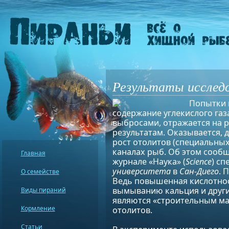
Результаты исследо
Попытки 
содержание углекислого газ
выбросами, отражается на 
результатам. Оказывается,
рост отолитов (специальны
каналах рыб. Об этом сообщ
Главная
журнале «Наука» (
Science
) с
университета
в
Сан-Диего
. 
О семействе
Ведь повышенная кислотнос
вымыванию кальция и других
Виды пираний
являются «строительным мат
Кормление
отолитов.
Статьи