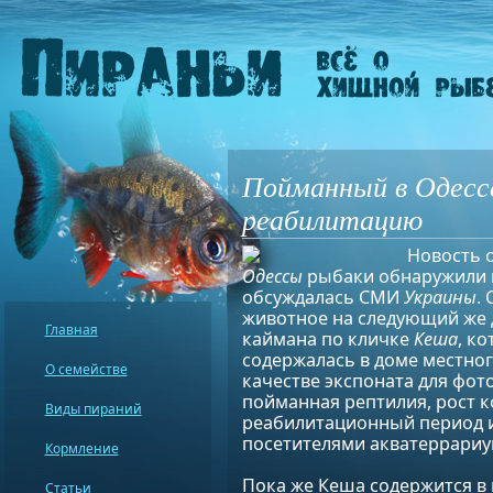
Пойманный в Одесс
реабилитацию
Новость о
Одессы
рыбаки обнаружили к
обсуждалась СМИ
Украины
.
животное на следующий же д
Главная
каймана по кличке
Кеша
, к
содержалась в доме местног
О семействе
качестве экспоната для фот
пойманная рептилия, рост к
Виды пираний
реабилитационный период и
посетителями акватеррариу
Кормление
Пока же Кеша содержится в 
Статьи