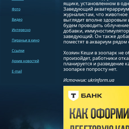
ящике, установленном в од
Заведующий акватерарриу
Фото
журналистам, что животное 
выглядит вполне здоровым и
Видео
будем проводить облучение
Интересно
добавки, иммуностимуляторы
заведующий. Он также добав
Пираньи в кино
поместят в аквариум рядом 
Ссылки
Хозяин Кеши в зоопарк не о
произойдет, работники отка
Архив новостей
планируется и разведение к
зоопарке попросту нет.
E-mail
Источник: ukrinform.ua