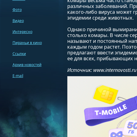
комары весьма часто стано
различных заболеваний. При
Фото
какого-либо вируса может 
эпидемии среди животных.
Видео
Однако причиной вымирания 
Интересно
столько комары. В числе с
называют и постоянный нап
Пираньи в кино
каждым годом растет. Поэто
предлагают ввести эпидеми
Ссылки
ее для всех, прибывающих н
Архив новостей
Источник: www.internovosti.ru
E-mail