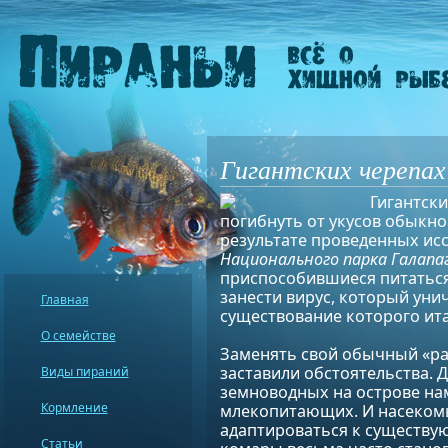
Гигантских черепа
Гигантски
погибнуть от укусов обыкно
результате проведенных ис
Национального парка Галапа
приспособившиеся питаться
занести вирус, который уни
Главная
существование которого ита
О семействе
Заменять свой обычный «р
заставили обстоятельства. Д
Виды пираний
земноводных на острове на
Кормление
млекопитающих. И насекомы
адаптироваться к существу
Статьи