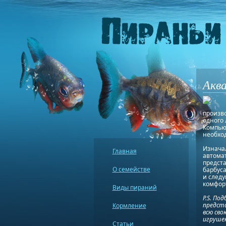
Аква
произв
одного 
Компью
необхо
Изначал
Главная
автомат
предст
О семействе
барбуса
и следу
комфорт
Виды пираний
P.S. По
предста
Кормление
всю сво
игрушек
Статьи