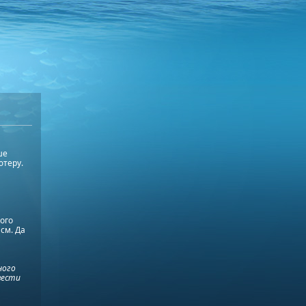
ше
ютеру.
ого
см. Да
ного
вести