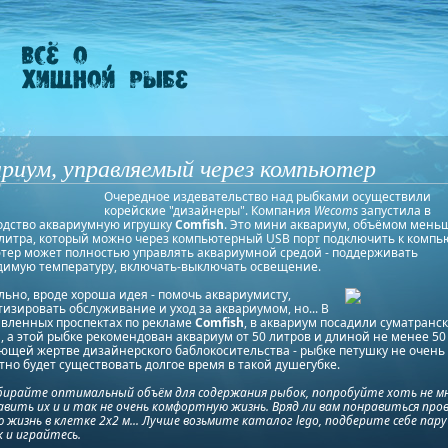
риум, управляемый через компьютер
Очередное издевательство над рыбками осуществили
корейские "дизайнеры". Компания
Wecoms
запустила в
одство аквариумную игрушку
Comfish
. Это мини аквариум, объёмом мень
литра, который можно через компьютерный USB порт подключить к компь
тер может полностью управлять аквариумной средой - поддерживать
димую температуру, включать-выключать освещение.
ьно, вроде хороша идея - помочь аквариумисту,
изировать обслуживание и уход за аквариумом, но... В
авленных проспектах по рекламе
Comfish
, в аквариум посадили суматранск
, а этой рыбке рекомендован аквариум от 50 литров и длиной не менее 50 
ющей жертве дизайнерского баблокосительства - рыбке петушку не очень
но будет существовать долгое время в такой душегубке.
дбирайте оптимальный объём для содержания рыбок, попробуйте хоть не м
вить их и и так не очень комфортную жизнь. Вряд ли вам понравиться про
ю жизнь в клетке 2х2 м... Лучше возьмите каталог lego, подберите себе пару
 и играйтесь.