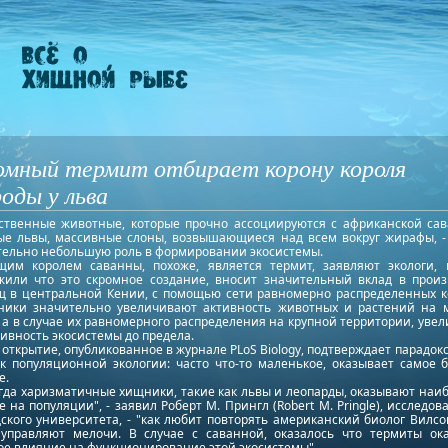
омный термит отбирает корону короля
оды у льва
ственные животные, которые прочно ассоциируются с африканской сав
ые львы, массивные слоны, возвышающиеся над всем вокруг жирафы, -
тельно небольшую роль в формировании экосистемы.
щим королем саванны, похоже, является термит, заявляют экологи, 
жили что это скромное создание, вносит значительный вклад в произ
щ в центральной Кении, с помощью сети равномерно распределенных к
ники значительно увеличивают активность животных и растений на 
 а в случае их равномерного распределения на крупной территории, уве
ивность экосистемы до предела.
открытие, опубликованное в журнале PLoS Biology, подтверждает парадо
 к популяционной экологии: часто что-то маленькое, оказывает самое 
е.
егда харизматичные хищники, такие как львы и леопарды, оказывают наи
 на популяции", - заявил Роберт М. Прингл (Robert M. Pringle), исследов
ского университета, - "как любит повторять американский биолог Вилсо
управляют мелочи. В случае с саванной, оказалось что термиты ок
ое влияние на функционирование этой экосистемы".