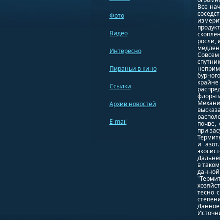
Все на
соседс
Фото
измери
продук
Видео
скопле
росли, 
медлен
Интересно
Совсем
спутни
Пираньи в кино
неприм
бурног
крайн
Ссылки
распре
флоры 
Механи
Архив новостей
высказ
распол
E-mail
почве,
при зас
Термитн
и азот
экосист
Дальне
в таком
данной 
"Терми
хозяйст
тесно 
степени
Данное 
Источник