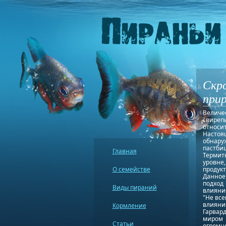
Скр
прир
Величе
свиреп
относи
Настоя
обнару
пастби
Главная
Термит
уровне,
О семействе
продукт
Данное 
подход
Виды пираний
влияни
"Не вс
влияние
Кормление
Гарвард
миром 
Статьи
огромн