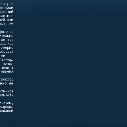
ериц по
 решили
ической
плотное
рей они
ных, тем
фото со
ительно
 центре
азались
омерно
расцвет
ами.
Палмер,
 почву,
 воду в
шивания
к фосфор
енно на
итников
енимость
льскому
природы,
большей