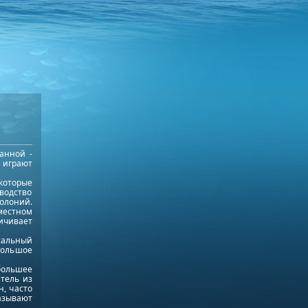
анной -
 играют
которые
водство
олоний.
местном
личивает
ксальный
большое
большее
атель из
н, часто
азывают