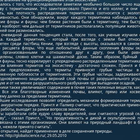
чалось с того, что исследователи заметили необычно большое число ящ
тву с термитниками. Это заинтересовало Прингла и его коллег, и они
ть, как плотность распределения термитников соотносится с эколог
тивностью. Они обнаружили, вокруг каждого термитника наблюдалось 
ние флоры и фауны: чем ближе растения были к термитнику, тем быст
и наоборот: чем дальше от термитников располагались популяции живот
ней они размножались.
 очевидной данная тенденция стала, после того, как ученые изучили 
ка. Каждый термитник, - который при взгляде с земли был относ
етен среди пастбищ Кении, при взгляде с высоты, оказывался в самом
о расцвета флоры. Что еще любопытней, данные скопления флоры ок
е организованными по отношению друг к другу, они были равн
делены, словно клетки на шахматной доске. Таким образом, буйный 
и фауны, тесно коррелирует с упорядоченно распределенными термитник
зм влияния термитов на экосистему - достаточно сложен. Прингл и 
али предположение, что термиты привносят грубые частицы в
оженную поблизости от термитников. Эти грубые частицы, задерживают
 одновременно защищая верхний слой почвы от разрушительного усу
ухе и от не менее разрушительного разбухания при выпадении осадков.
ики также увеличивают содержание в почве таких полезных веществ, ка
. Все эти благотворные изменения почвы, влияют, прямо или косв
ему далеко за пределами термитника.
йшие исследования позволят определить механизм формирования терм
 аккуратном порядке. Прингл и Палмер считают, что практическая прим
работы, выходит за рамки вопросов экологии.
ты заработали себе худую славу вредителей, они считаются угрозой се
ву", - сказал Прингл, - "Но продуктивность и дикой и окультуренной 
связана с этими организмами. Они влияют на природный ландшафт в 
, нежели принято считать".
открытие, найдет применение в деле сохранения природы.
: http://globalscience.ru/, 29.05.2010